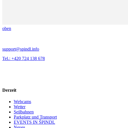
oben
support@spindl.info
Tel.: +420 724 138 678
Derzeit
Webcams
Wetter
Seilbahnen
Parkplatz und Transport
EVENTS IN ŠPINDL
Neues