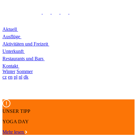
Aktuell
Ausflüge
Aktivitäten und Freizeit
Unterkunft
Restaurants und Bars
Kontakt
Winter
Sommer
cz
en
pl
nl
dk
UNSER TIPP
YOGA DAY
Mehr lesen