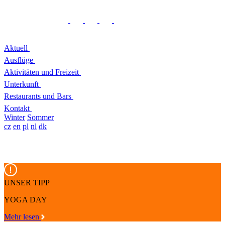
Aktuell
Ausflüge
Aktivitäten und Freizeit
Unterkunft
Restaurants und Bars
Kontakt
Winter
Sommer
cz
en
pl
nl
dk
UNSER TIPP
YOGA DAY
Mehr lesen