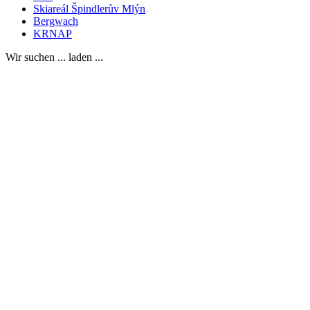
Skiareál Špindlerův Mlýn
Bergwach
KRNAP
Wir suchen ... laden ...