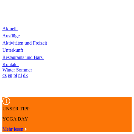
Aktuell
Ausflüge
Aktivitäten und Freizeit
Unterkunft
Restaurants und Bars
Kontakt
Winter
Sommer
cz
en
pl
nl
dk
UNSER TIPP
YOGA DAY
Mehr lesen