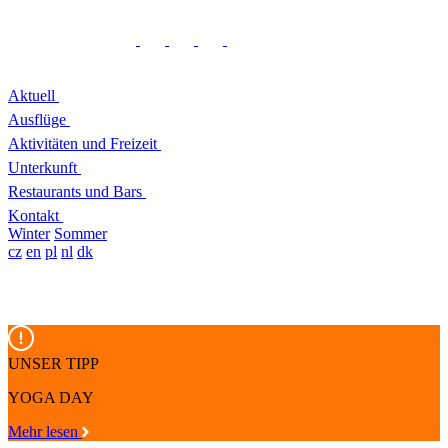
Aktuell
Ausflüge
Aktivitäten und Freizeit
Unterkunft
Restaurants und Bars
Kontakt
Winter
Sommer
cz
en
pl
nl
dk
UNSER TIPP
YOGA DAY
Mehr lesen