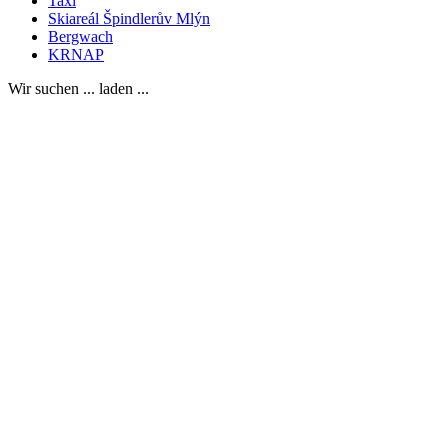
Taxi
Skiareál Špindlerův Mlýn
Bergwach
KRNAP
Wir suchen ... laden ...