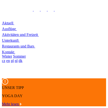
Aktuell
Ausflüge
Aktivitäten und Freizeit
Unterkunft
Restaurants und Bars
Kontakt
Winter
Sommer
cz
en
pl
nl
dk
UNSER TIPP
YOGA DAY
Mehr lesen