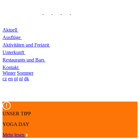
Aktuell
Ausflüge
Aktivitäten und Freizeit
Unterkunft
Restaurants und Bars
Kontakt
Winter
Sommer
cz
en
pl
nl
dk
UNSER TIPP
YOGA DAY
Mehr lesen