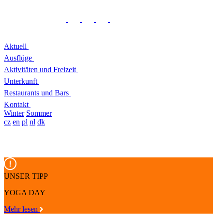
Aktuell
Ausflüge
Aktivitäten und Freizeit
Unterkunft
Restaurants und Bars
Kontakt
Winter
Sommer
cz
en
pl
nl
dk
UNSER TIPP
YOGA DAY
Mehr lesen