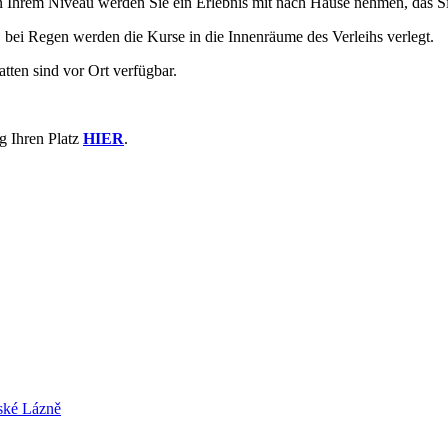
n Ihrem Niveau werden Sie ein Erlebnis mit nach Hause nehmen, das Sie
t, bei Regen werden die Kurse in die Innenräume des Verleihs verlegt.
ten sind vor Ort verfügbar.
ig Ihren Platz
HIER
.
ské Lázně