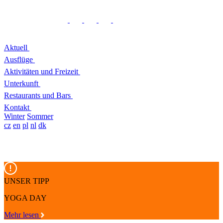
Aktuell
Ausflüge
Aktivitäten und Freizeit
Unterkunft
Restaurants und Bars
Kontakt
Winter
Sommer
cz
en
pl
nl
dk
UNSER TIPP
YOGA DAY
Mehr lesen