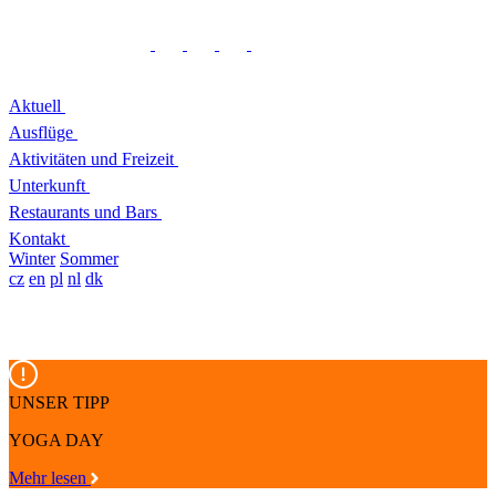
Aktuell
Ausflüge
Aktivitäten und Freizeit
Unterkunft
Restaurants und Bars
Kontakt
Winter
Sommer
cz
en
pl
nl
dk
UNSER TIPP
YOGA DAY
Mehr lesen