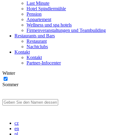
Last Minute
Hotel Spindlermühle
Pension
Appartement
Wellness und spa hotels
Firmenveranstaltungen und Teambuilding
Restaurants und Bars
Restaurant
Nachtclubs
Kontakt
Kontakt
Partner-Infocenter
Winter
Sommer
cz
en
pl