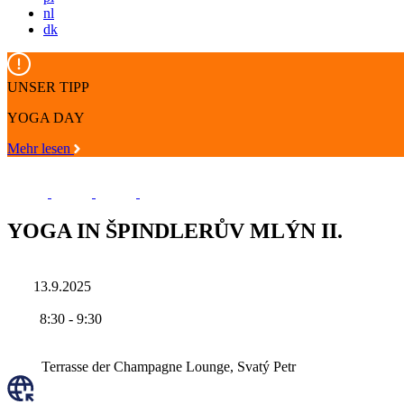
nl
dk
UNSER TIPP
YOGA DAY
Mehr lesen
YOGA IN ŠPINDLERŮV MLÝN II.
13.9.2025
8:30
-
9:30
Terrasse der Champagne Lounge, Svatý Petr