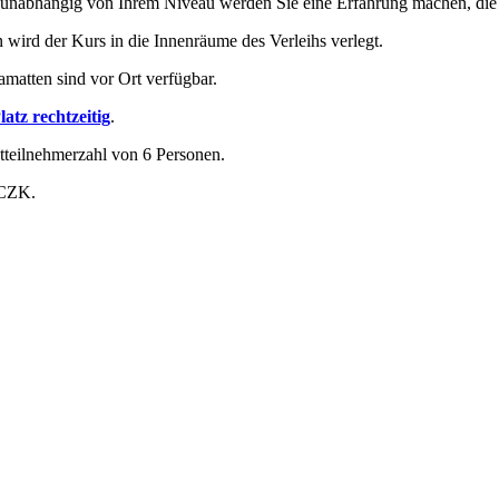
 – unabhängig von Ihrem Niveau werden Sie eine Erfahrung machen, die 
n wird der Kurs in die Innenräume des Verleihs verlegt.
matten sind vor Ort verfügbar.
latz rechtzeitig
.
tteilnehmerzahl von 6 Personen.
 CZK.