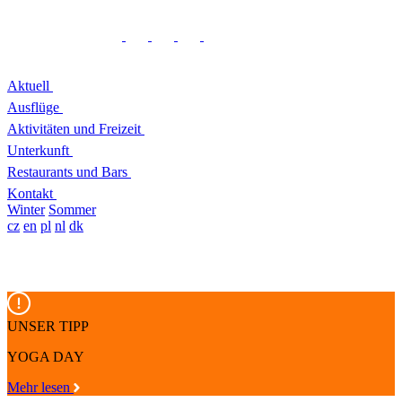
Aktuell
Ausflüge
Aktivitäten und Freizeit
Unterkunft
Restaurants und Bars
Kontakt
Winter
Sommer
cz
en
pl
nl
dk
UNSER TIPP
YOGA DAY
Mehr lesen