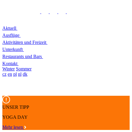
Aktuell
Ausflüge
Aktivitäten und Freizeit
Unterkunft
Restaurants und Bars
Kontakt
Winter
Sommer
cz
en
pl
nl
dk
UNSER TIPP
YOGA DAY
Mehr lesen