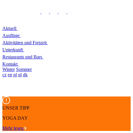
Aktuell
Ausflüge
Aktivitäten und Freizeit
Unterkunft
Restaurants und Bars
Kontakt
Winter
Sommer
cz
en
pl
nl
dk
UNSER TIPP
YOGA DAY
Mehr lesen