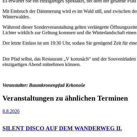
Es erwartet Sie ein einzigartiges Spektakel, bei dem der gesamte Pf
Mit Einbruch der Dämmerung wird es im Wald still, und zwischen de
Winterwaldes.
Während dieser Sonderveranstaltung gelten verlängerte Öffnungszeit
Lichter wirklich zur Geltung kommen und die Winterlandschaft einen
Der letzte Einlass ist um 19:30 Uhr, sodass Sie genügend Zeit für e
Der Pfad selbst, das Restaurant „V korunách“ und der Souvenirladen
einzigartigen Abend mitnehmen können.
Veranstalter: Baumkronenpfad Krkonoše
Veranstaltungen zu ähnlichen Terminen
8.8.2026
SILENT DISCO AUF DEM WANDERWEG II.