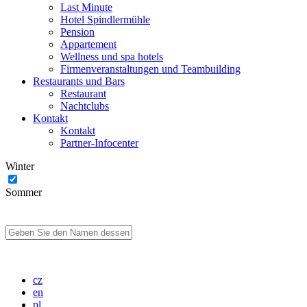
Last Minute
Hotel Spindlermühle
Pension
Appartement
Wellness und spa hotels
Firmenveranstaltungen und Teambuilding
Restaurants und Bars
Restaurant
Nachtclubs
Kontakt
Kontakt
Partner-Infocenter
Winter
Sommer
cz
en
pl