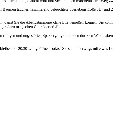
ad in sanftes Licht getaucht wird und sich in einen märchenhaften Weg
n Bäumen tauchen faszinierend beleuchtete überlebensgroße 3D- und 
en, damit Sie die Abendstimmung ohne Eile genießen können. Sie könn
 geradezu magischen Charakter erhält.
inen ruhigen und ungestörten Spaziergang durch den dunklen Wald haben
 bleiben bis 20:30 Uhr geöffnet, sodass Sie sich unterwegs mit etwas