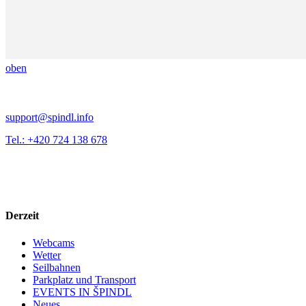
oben
support@spindl.info
Tel.: +420 724 138 678
Derzeit
Webcams
Wetter
Seilbahnen
Parkplatz und Transport
EVENTS IN ŠPINDL
Neues