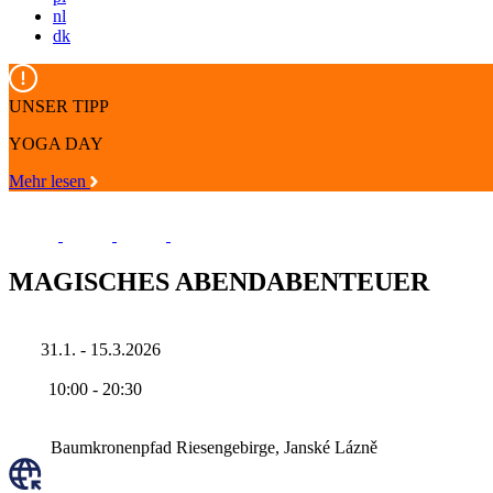
nl
dk
UNSER TIPP
YOGA DAY
Mehr lesen
MAGISCHES ABENDABENTEUER
31.1. - 15.3.2026
10:00
-
20:30
Baumkronenpfad Riesengebirge, Janské Lázně