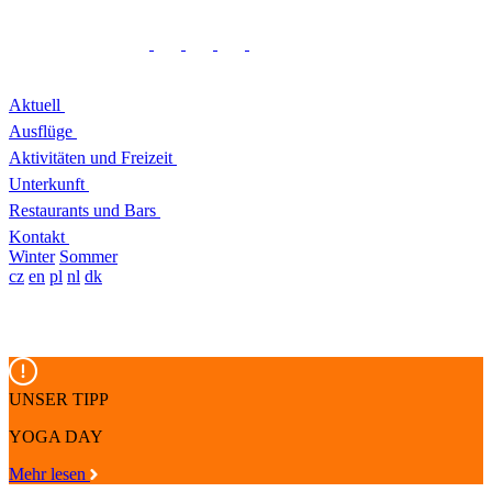
Aktuell
Ausflüge
Aktivitäten und Freizeit
Unterkunft
Restaurants und Bars
Kontakt
Winter
Sommer
cz
en
pl
nl
dk
UNSER TIPP
YOGA DAY
Mehr lesen