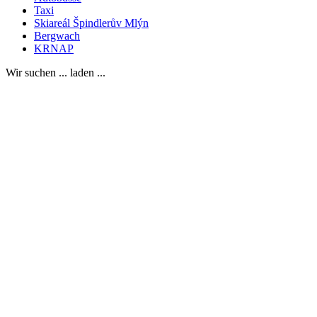
Taxi
Skiareál Špindlerův Mlýn
Bergwach
KRNAP
Wir suchen ... laden ...