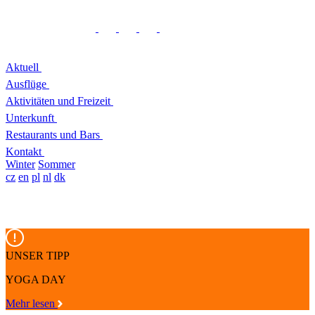
Aktuell
Ausflüge
Aktivitäten und Freizeit
Unterkunft
Restaurants und Bars
Kontakt
Winter
Sommer
cz
en
pl
nl
dk
UNSER TIPP
YOGA DAY
Mehr lesen