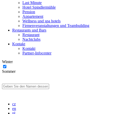
Last Minute
Hotel Spindlermühle
Pension
Appartement
Wellness und spa hotels
Firmenveranstaltungen und Teambuilding
Restaurants und Bars
Restaurant
Nachtclubs
Kontakt
Kontakt
Partner-Infocenter
Winter
Sommer
cz
en
pl