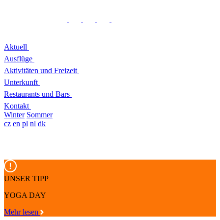
Aktuell
Ausflüge
Aktivitäten und Freizeit
Unterkunft
Restaurants und Bars
Kontakt
Winter
Sommer
cz
en
pl
nl
dk
UNSER TIPP
YOGA DAY
Mehr lesen