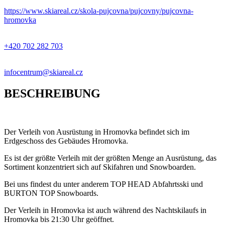
−
https://www.skiareal.cz/skola-pujcovna/pujcovny/pujcovna-
hromovka
+420 702 282 703
infocentrum@skiareal.cz
BESCHREIBUNG
Der Verleih von Ausrüstung in Hromovka befindet sich im
Erdgeschoss des Gebäudes Hromovka.
Es ist der größte Verleih mit der größten Menge an Ausrüstung, das
Sortiment konzentriert sich auf Skifahren und Snowboarden.
Bei uns findest du unter anderem TOP HEAD Abfahrtsski und
BURTON TOP Snowboards.
Der Verleih in Hromovka ist auch während des Nachtskilaufs in
Hromovka bis 21:30 Uhr geöffnet.