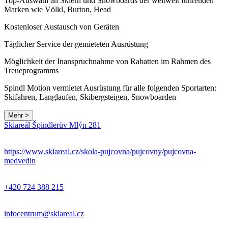
Top-Auswahl an Skiern und Snowboards der weltweit führenden
Marken wie Völkl, Burton, Head
Kostenloser Austausch von Geräten
Täglicher Service der gemieteten Ausrüstung
Möglichkeit der Inanspruchnahme von Rabatten im Rahmen des
Treueprogramms
Spindl Motion vermietet Ausrüstung für alle folgenden Sportarten:
Skifahren, Langlaufen, Skibergsteigen, Snowboarden
Mehr >
Leaflet
|
© Seznam.cz a.s. a další
Skiareál Špindlerův Mlýn 281
+
−
https://www.skiareal.cz/skola-pujcovna/pujcovny/pujcovna-
medvedin
+420 724 388 215
infocentrum@skiareal.cz