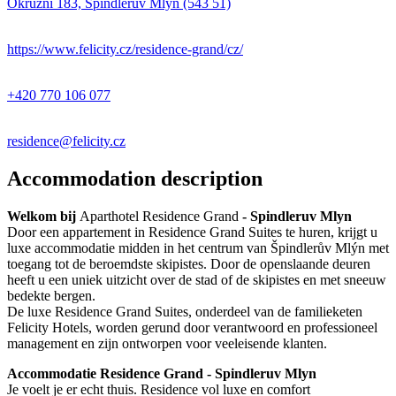
Okružní 183, Špindlerův Mlýn (543 51)
https://www.felicity.cz/residence-grand/cz/
+420 770 106 077
residence@felicity.cz
Accommodation description
Welkom bij
Aparthotel Residence Grand
- Spindleruv Mlyn
Door een appartement in Residence Grand Suites te huren, krijgt u
luxe accommodatie midden in het centrum van Špindlerův Mlýn met
toegang tot de beroemdste skipistes. Door de openslaande deuren
heeft u een uniek uitzicht over de stad of de skipistes en met sneeuw
bedekte bergen.
De luxe Residence Grand Suites, onderdeel van de familieketen
Felicity Hotels, worden gerund door verantwoord en professioneel
management en zijn ontworpen voor veeleisende klanten.
Accommodatie Residence Grand - Spindleruv Mlyn
Je voelt je er echt thuis. Residence vol luxe en comfort