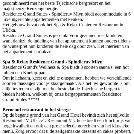
gecombineerd met het beste Tsjechische bergresort en het
majestueuze Reuzengebergte.
Residence Grand Suites - Spindleruv Mlyn biedt accommodatie in 6
luxe ingerichte appartementen met keuken.
Het gebouw bevat ook het Spa & Relax Center en Restaurant in
Ulička.
Residence Grand Suites is geschikt voor gezinnen met kinderen,
want dankzij de indeling van het appartement kunnen ouders tijdens
de winterpret hun kinderen de hele dag door zien. Het interieur van
het appartement is rookvrij.
Spa & Relax Residence Grand - Spindleruv Mlyn
Residence Grand's Wellness & Spa biedt 3 soorten sauna's, een hot
tub en een Kneipp-pad.
Om je lichaam, geest en ziel te ontspannen, hebben we verschillende
soorten massages voor je klaargemaakt. Als het uw gewoonte is om
altijd tevreden te zijn met het beste dat de Tsjechische bergen te
bieden hebben, welkom bij onze bergappartementen Residence
Grand Suites ****!
Beroemd restaurant in het steegje
Op de begane grond van het Grand Hotel bevindt zich het stijlvolle
Restaurant "V Uličce". Restaurant V Uličce biedt een lunchprijs van
hoge kwaliteit en ook een grote selectie gerechten van het klassieke
menu. Zorg ervoor dat u de zelfgemaakte desserts en cakes probeert.