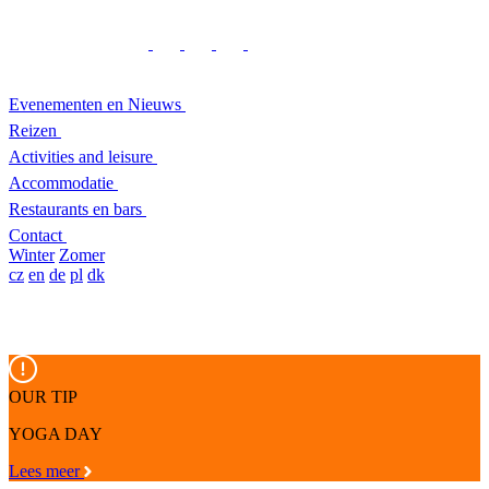
Evenementen en Nieuws
Reizen
Activities and leisure
Accommodatie
Restaurants en bars
Contact
Winter
Zomer
cz
en
de
pl
dk
OUR TIP
YOGA DAY
Lees meer