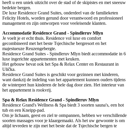
heeft u een uniek uitzicht over de stad of de skipistes en met sneeuw
bedekte bergen.
De luxe Residence Grand Suites, onderdeel van de familieketen
Felicity Hotels, worden gerund door verantwoord en professioneel
management en zijn ontworpen voor veeleisende klanten.
Accommodatie Residence Grand - Spindleruv Mlyn
Je voelt je er echt thuis. Residence vol luxe en comfort
gecombineerd met het beste Tsjechische bergresort en het
majestueuze Reuzengebergte.
Residence Grand Suites - Spindleruv Mlyn biedt accommodatie in 6
luxe ingerichte appartementen met keuken.
Het gebouw bevat ook het Spa & Relax Center en Restaurant in
Ulička.
Residence Grand Suites is geschikt voor gezinnen met kinderen,
want dankzij de indeling van het appartement kunnen ouders tijdens
de winterpret hun kinderen de hele dag door zien. Het interieur van
het appartement is rookvrij.
Spa & Relax Residence Grand - Spindleruv Mlyn
Residence Grand's Wellness & Spa biedt 3 soorten sauna's, een hot
tub en een Kneipp-pad.
Om je lichaam, geest en ziel te ontspannen, hebben we verschillende
soorten massages voor je klaargemaakt. Als het uw gewoonte is om
altijd tevreden te zijn met het beste dat de Tsjechische bergen te