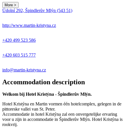
More >
Leaflet
|
© Seznam.cz a.s. a další
Údolní 292, Špindlerův Mlýn (543 51)
+
−
http://www.martin-kristyna.cz
+420 499 523 586
+420 603 515 777
info@martin-kristyna.cz
Accommodation description
Welkom bij Hotel Kristýna - Špindlerův Mlýn.
Hotel Kristýna en Martin vormen één hotelcomplex, gelegen in de
pittoreske vallei van St. Peter.
Accommodatie in hotel Kristýna zal een onvergetelijke ervaring
voor u zijn in accommodatie in Špindlerův Mlýn. Hotel Kristýna is
rookvrij.