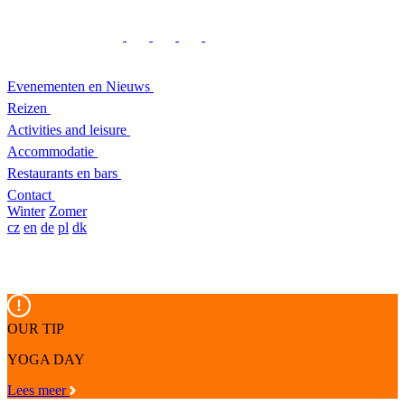
Evenementen en Nieuws
Reizen
Activities and leisure
Accommodatie
Restaurants en bars
Contact
Winter
Zomer
cz
en
de
pl
dk
OUR TIP
YOGA DAY
Lees meer