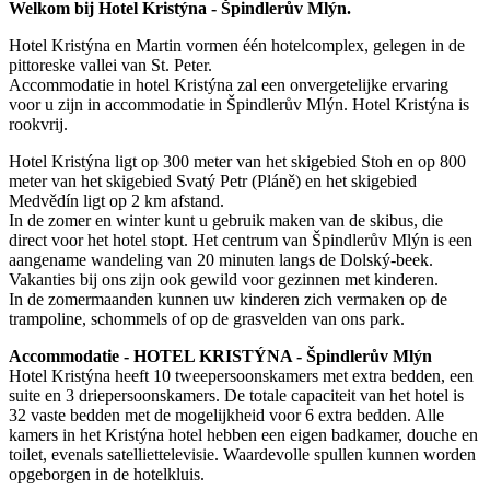
Welkom bij Hotel Kristýna - Špindlerův Mlýn.
Hotel Kristýna en Martin vormen één hotelcomplex, gelegen in de
pittoreske vallei van St. Peter.
Accommodatie in hotel Kristýna zal een onvergetelijke ervaring
voor u zijn in accommodatie in Špindlerův Mlýn. Hotel Kristýna is
rookvrij.
Hotel Kristýna ligt op 300 meter van het skigebied Stoh en op 800
meter van het skigebied Svatý Petr (Pláně) en het skigebied
Medvědín ligt op 2 km afstand.
In de zomer en winter kunt u gebruik maken van de skibus, die
direct voor het hotel stopt. Het centrum van Špindlerův Mlýn is een
aangename wandeling van 20 minuten langs de Dolský-beek.
Vakanties bij ons zijn ook gewild voor gezinnen met kinderen.
In de zomermaanden kunnen uw kinderen zich vermaken op de
trampoline, schommels of op de grasvelden van ons park.
Accommodatie - HOTEL KRISTÝNA - Špindlerův Mlýn
Hotel Kristýna heeft 10 tweepersoonskamers met extra bedden, een
suite en 3 driepersoonskamers. De totale capaciteit van het hotel is
32 vaste bedden met de mogelijkheid voor 6 extra bedden. Alle
kamers in het Kristýna hotel hebben een eigen badkamer, douche en
toilet, evenals satelliettelevisie. Waardevolle spullen kunnen worden
opgeborgen in de hotelkluis.