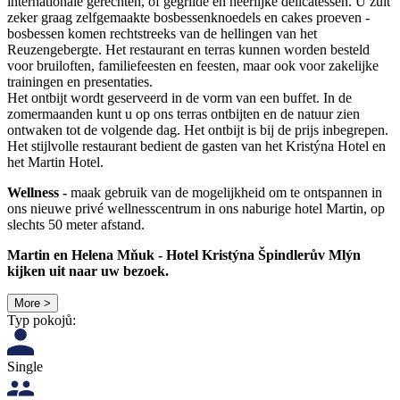
internationale gerechten, of gegrilde en heerlijke delicatessen. U zult
zeker graag zelfgemaakte bosbessenknoedels en cakes proeven -
bosbessen komen rechtstreeks van de hellingen van het
Reuzengebergte. Het restaurant en terras kunnen worden besteld
voor bruiloften, familiefeesten en feesten, maar ook voor zakelijke
trainingen en presentaties.
Het ontbijt wordt geserveerd in de vorm van een buffet. In de
zomermaanden kunt u op ons terras ontbijten en de natuur zien
ontwaken tot de volgende dag. Het ontbijt is bij de prijs inbegrepen.
Het stijlvolle restaurant bedient de gasten van het Kristýna Hotel en
het Martin Hotel.
Wellness -
maak gebruik van de mogelijkheid om te ontspannen in
ons nieuwe privé wellnesscentrum in ons naburige hotel Martin, op
slechts 50 meter afstand.
Martin en Helena Mňuk - Hotel Kristýna Špindlerův Mlýn
kijken uit naar uw bezoek.
More >
Typ pokojů:
Single