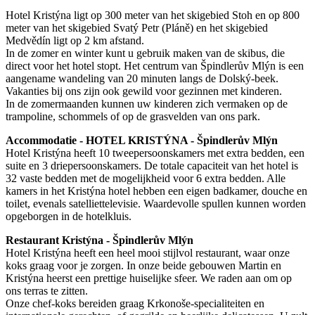
Hotel Kristýna ligt op 300 meter van het skigebied Stoh en op 800
meter van het skigebied Svatý Petr (Pláně) en het skigebied
Medvědín ligt op 2 km afstand.
In de zomer en winter kunt u gebruik maken van de skibus, die
direct voor het hotel stopt. Het centrum van Špindlerův Mlýn is een
aangename wandeling van 20 minuten langs de Dolský-beek.
Vakanties bij ons zijn ook gewild voor gezinnen met kinderen.
In de zomermaanden kunnen uw kinderen zich vermaken op de
trampoline, schommels of op de grasvelden van ons park.
Accommodatie - HOTEL KRISTÝNA - Špindlerův Mlýn
Hotel Kristýna heeft 10 tweepersoonskamers met extra bedden, een
suite en 3 driepersoonskamers. De totale capaciteit van het hotel is
32 vaste bedden met de mogelijkheid voor 6 extra bedden. Alle
kamers in het Kristýna hotel hebben een eigen badkamer, douche en
toilet, evenals satelliettelevisie. Waardevolle spullen kunnen worden
opgeborgen in de hotelkluis.
Restaurant Kristýna - Špindlerův Mlýn
Hotel Kristýna heeft een heel mooi stijlvol restaurant, waar onze
koks graag voor je zorgen. In onze beide gebouwen Martin en
Kristýna heerst een prettige huiselijke sfeer. We raden aan om op
ons terras te zitten.
Onze chef-koks bereiden graag Krkonoše-specialiteiten en