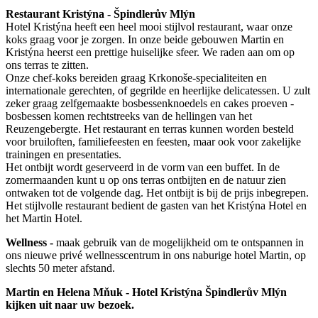
Restaurant Kristýna - Špindlerův Mlýn
Hotel Kristýna heeft een heel mooi stijlvol restaurant, waar onze
koks graag voor je zorgen. In onze beide gebouwen Martin en
Kristýna heerst een prettige huiselijke sfeer. We raden aan om op
ons terras te zitten.
Onze chef-koks bereiden graag Krkonoše-specialiteiten en
internationale gerechten, of gegrilde en heerlijke delicatessen. U zult
zeker graag zelfgemaakte bosbessenknoedels en cakes proeven -
bosbessen komen rechtstreeks van de hellingen van het
Reuzengebergte. Het restaurant en terras kunnen worden besteld
voor bruiloften, familiefeesten en feesten, maar ook voor zakelijke
trainingen en presentaties.
Het ontbijt wordt geserveerd in de vorm van een buffet. In de
zomermaanden kunt u op ons terras ontbijten en de natuur zien
ontwaken tot de volgende dag. Het ontbijt is bij de prijs inbegrepen.
Het stijlvolle restaurant bedient de gasten van het Kristýna Hotel en
het Martin Hotel.
Wellness -
maak gebruik van de mogelijkheid om te ontspannen in
ons nieuwe privé wellnesscentrum in ons naburige hotel Martin, op
slechts 50 meter afstand.
Martin en Helena Mňuk - Hotel Kristýna Špindlerův Mlýn
kijken uit naar uw bezoek.