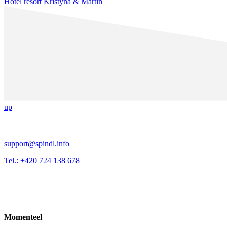
Hotel resort Kristýna & Martin
up
support@spindl.info
Tel.: +420 724 138 678
Momenteel