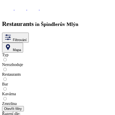
Restaurants
in Špindlerův Mlýn
Filtrování
Mapa
Typ
Nerozhoduje
Restaurants
Bar
Kavárna
Zmrzlina
Otevřít filtry
Řazení dle: