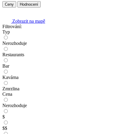
Ceny
Hodnocení
Zobrazit na mapě
Filtrování:
Typ
Nerozhoduje
Restaurants
Bar
Kavárna
Zmrzlina
Cena
Nerozhoduje
$
$$