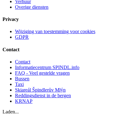
Verhuur
Overige diensten
Privacy
Wijziging van toestemming voor cookies
GDPR
Contact
Contact
Informatiecentrum SPINDL.info
FAQ - Veel gestelde vragen
Bussen
Taxi
Skiareál Špindlerův Mlýn
Reddingsdienst in de bergen
KRNAP
Laden...