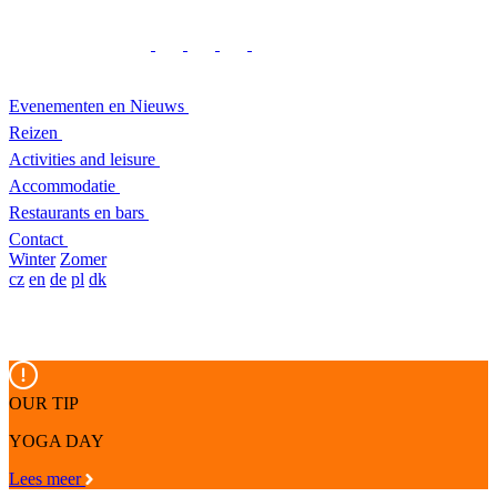
Evenementen en Nieuws
Reizen
Activities and leisure
Accommodatie
Restaurants en bars
Contact
Winter
Zomer
cz
en
de
pl
dk
OUR TIP
YOGA DAY
Lees meer