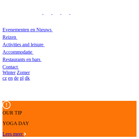
Evenementen en Nieuws
Reizen
Activities and leisure
Accommodatie
Restaurants en bars
Contact
Winter
Zomer
cz
en
de
pl
dk
OUR TIP
YOGA DAY
Lees meer