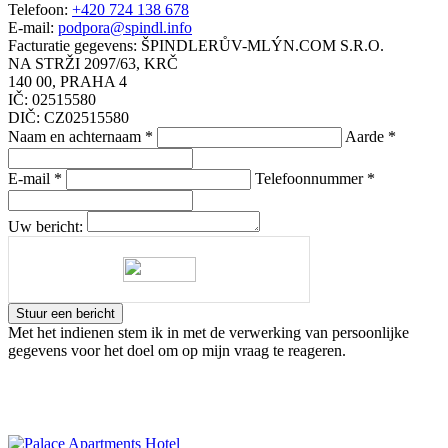
Telefoon:
+420 724 138 678
E-mail:
podpora@spindl.info
Facturatie gegevens:
ŠPINDLERŮV-MLÝN.COM S.R.O.
NA STRŽI 2097/63, KRČ
140 00, PRAHA 4
IČ: 02515580
DIČ: CZ02515580
Naam en achternaam
*
Aarde
*
E-mail
*
Telefoonnummer
*
Uw bericht:
Stuur een bericht
Met het indienen stem ik in met de verwerking van persoonlijke
gegevens voor het doel om op mijn vraag te reageren.