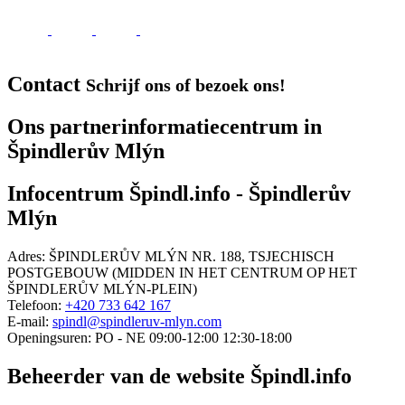
Contact
Schrijf ons of bezoek ons!
Ons partnerinformatiecentrum in
Špindlerův Mlýn
Infocentrum Špindl.info - Špindlerův
Mlýn
Adres:
ŠPINDLERŮV MLÝN NR. 188, TSJECHISCH
POSTGEBOUW (MIDDEN IN HET CENTRUM OP HET
ŠPINDLERŮV MLÝN-PLEIN)
Telefoon:
+420 733 642 167
E-mail:
spindl@spindleruv-mlyn.com
Openingsuren:
PO - NE 09:00-12:00 12:30-18:00
Leaflet
|
© Seznam.cz a.s. a další
+
Beheerder van de website Špindl.info
−