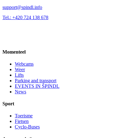
support@spindl.info
Tel.: +420 724 138 678
Momenteel
Webcams
Weer
Lifts
Parking and transport
EVENTS IN ŠPINDL
News
Sport
Toerisme
Fietsen
Cyclo-Buses