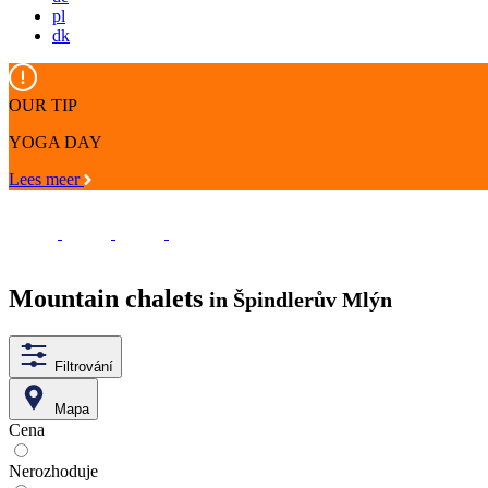
pl
dk
OUR TIP
YOGA DAY
Lees meer
Mountain chalets
in Špindlerův Mlýn
Filtrování
Mapa
Cena
Nerozhoduje