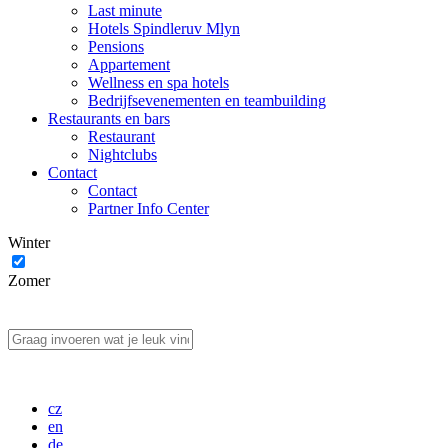
Last minute
Hotels Spindleruv Mlyn
Pensions
Appartement
Wellness en spa hotels
Bedrijfsevenementen en teambuilding
Restaurants en bars
Restaurant
Nightclubs
Contact
Contact
Partner Info Center
Winter
Zomer
cz
en
de