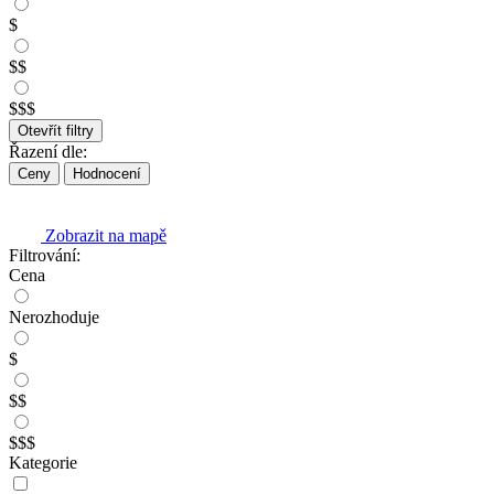
$
$$
$$$
Otevřít filtry
Řazení dle:
Ceny
Hodnocení
Zobrazit na mapě
Filtrování:
Cena
Nerozhoduje
$
$$
$$$
Kategorie