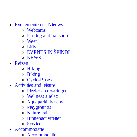
Evenementen en Nieuws
Webcams
Parking and transport
Weer
Lifts
EVENTS IN ŠPINDL
NEWS
Reizen
Hiking
Biking
Cyclo-Buses
Activities and leisure
Plezier en ervaringen
Wellness a relax
Aquaparki, baseny
Playgrounds
Nature trails
Binnenactiviteiten
Service
Accommodatie
Accommodatie