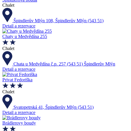
Chalet
Špindlerův Mlýn 108, Špindlerův Mlýn (543 51)
Detail a rezervace
Chaty u Medvědína 255
Chalet
Chata u Medvědína č.p. 257 (543 51) Špindlerův Mlýn
Detail a rezervace
Privat Fedoriška
Chalet
Svatopetrská 41, Špindlerův Mlýn (543 51)
Detail a rezervace
Brádlerovy boudy