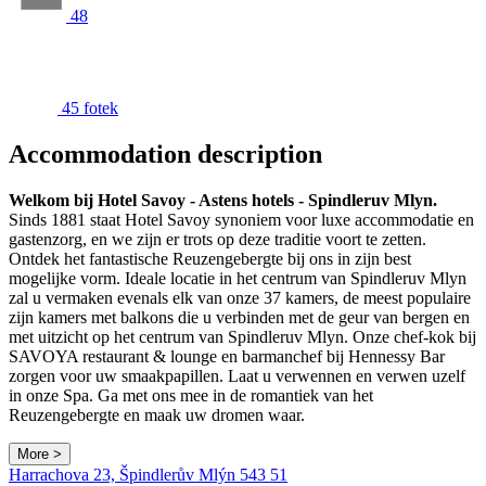
48
45 fotek
Accommodation description
Welkom bij Hotel Savoy - Astens hotels - Spindleruv Mlyn.
Sinds 1881 staat Hotel Savoy synoniem voor luxe accommodatie en
gastenzorg, en we zijn er trots op deze traditie voort te zetten.
Ontdek het fantastische Reuzengebergte bij ons in zijn best
mogelijke vorm. Ideale locatie in het centrum van Spindleruv Mlyn
zal u vermaken evenals elk van onze 37 kamers, de meest populaire
zijn kamers met balkons die u verbinden met de geur van bergen en
met uitzicht op het centrum van Spindleruv Mlyn. Onze chef-kok bij
SAVOYA restaurant & lounge en barmanchef bij Hennessy Bar
zorgen voor uw smaakpapillen. Laat u verwennen en verwen uzelf
in onze Spa. Ga met ons mee in de romantiek van het
Reuzengebergte en maak uw dromen waar.
More >
Leaflet
|
© Seznam.cz a.s. a další
Harrachova 23, Špindlerův Mlýn 543 51