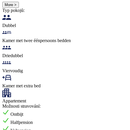
More >
Typ pokojů:
Dubbel
Kamer met twee éénpersoons bedden
Driedubbel
Viervoudig
Kamer met extra bed
Appartement
Možnosti stravování:
Ontbijt
Halfpension