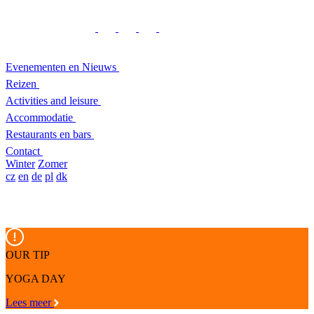
Evenementen en Nieuws
Reizen
Activities and leisure
Accommodatie
Restaurants en bars
Contact
Winter
Zomer
cz
en
de
pl
dk
OUR TIP
YOGA DAY
Lees meer