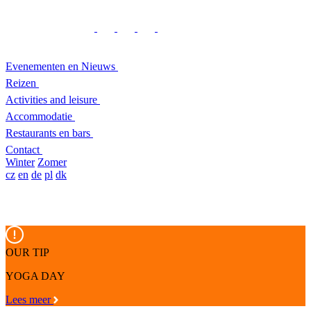
Evenementen en Nieuws
Reizen
Activities and leisure
Accommodatie
Restaurants en bars
Contact
Winter
Zomer
cz
en
de
pl
dk
OUR TIP
YOGA DAY
Lees meer