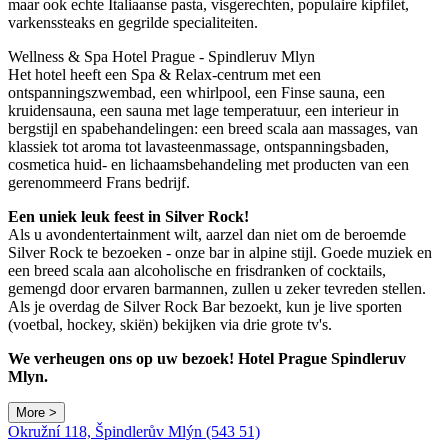
maar ook echte Italiaanse pasta, visgerechten, populaire kipfilet,
varkenssteaks en gegrilde specialiteiten.
Wellness & Spa Hotel Prague - Spindleruv Mlyn
Het hotel heeft een Spa & Relax-centrum met een
ontspanningszwembad, een whirlpool, een Finse sauna, een
kruidensauna, een sauna met lage temperatuur, een interieur in
bergstijl en spabehandelingen: een breed scala aan massages, van
klassiek tot aroma tot lavasteenmassage, ontspanningsbaden,
cosmetica huid- en lichaamsbehandeling met producten van een
gerenommeerd Frans bedrijf.
Een uniek leuk feest in Silver Rock!
Als u avondentertainment wilt, aarzel dan niet om de beroemde
Silver Rock te bezoeken - onze bar in alpine stijl. Goede muziek en
een breed scala aan alcoholische en frisdranken of cocktails,
gemengd door ervaren barmannen, zullen u zeker tevreden stellen.
Als je overdag de Silver Rock Bar bezoekt, kun je live sporten
(voetbal, hockey, skiën) bekijken via drie grote tv's.
We verheugen ons op uw bezoek! Hotel Prague Spindleruv
Mlyn.
More >
Okružní 118, Špindlerův Mlýn (543 51)