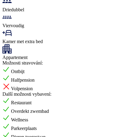
Driedubbel
Viervoudig
Kamer met extra bed
Appartement
Možnosti stravování:
Ontbijt
Halfpension
Volpension
Další možnosti vybavení:
Restaurant
Overdekt zwembad
Wellness
Parkeerplaats
Dieren toegestaan