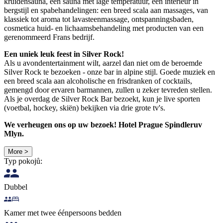
kruidensauna, een sauna met lage temperatuur, een interieur in
bergstijl en spabehandelingen: een breed scala aan massages, van
klassiek tot aroma tot lavasteenmassage, ontspanningsbaden,
cosmetica huid- en lichaamsbehandeling met producten van een
gerenommeerd Frans bedrijf.
Een uniek leuk feest in Silver Rock!
Als u avondentertainment wilt, aarzel dan niet om de beroemde
Silver Rock te bezoeken - onze bar in alpine stijl. Goede muziek en
een breed scala aan alcoholische en frisdranken of cocktails,
gemengd door ervaren barmannen, zullen u zeker tevreden stellen.
Als je overdag de Silver Rock Bar bezoekt, kun je live sporten
(voetbal, hockey, skiën) bekijken via drie grote tv's.
We verheugen ons op uw bezoek! Hotel Prague Spindleruv
Mlyn.
More >
Typ pokojů:
Dubbel
Kamer met twee éénpersoons bedden