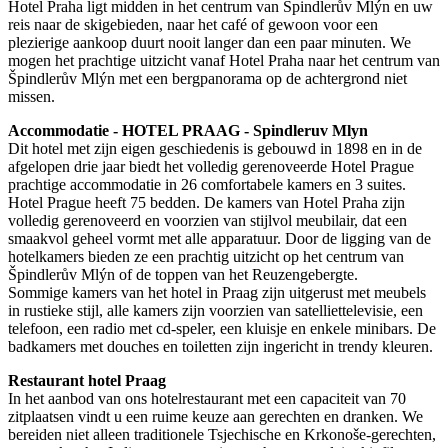
Hotel Praha ligt midden in het centrum van Špindlerův Mlýn en uw
reis naar de skigebieden, naar het café of gewoon voor een
plezierige aankoop duurt nooit langer dan een paar minuten. We
mogen het prachtige uitzicht vanaf Hotel Praha naar het centrum van
Špindlerův Mlýn met een bergpanorama op de achtergrond niet
missen.
Accommodatie - HOTEL PRAAG - Spindleruv Mlyn
Dit hotel met zijn eigen geschiedenis is gebouwd in 1898 en in de
afgelopen drie jaar biedt het volledig gerenoveerde Hotel Prague
prachtige accommodatie in 26 comfortabele kamers en 3 suites.
Hotel Prague heeft 75 bedden. De kamers van Hotel Praha zijn
volledig gerenoveerd en voorzien van stijlvol meubilair, dat een
smaakvol geheel vormt met alle apparatuur. Door de ligging van de
hotelkamers bieden ze een prachtig uitzicht op het centrum van
Špindlerův Mlýn of de toppen van het Reuzengebergte.
Sommige kamers van het hotel in Praag zijn uitgerust met meubels
in rustieke stijl, alle kamers zijn voorzien van satelliettelevisie, een
telefoon, een radio met cd-speler, een kluisje en enkele minibars. De
badkamers met douches en toiletten zijn ingericht in trendy kleuren.
Restaurant hotel Praag
In het aanbod van ons hotelrestaurant met een capaciteit van 70
zitplaatsen vindt u een ruime keuze aan gerechten en dranken. We
bereiden niet alleen traditionele Tsjechische en Krkonoše-gerechten,