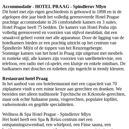
Accommodatie - HOTEL PRAAG - Spindleruv Mlyn
Dit hotel met zijn eigen geschiedenis is gebouwd in 1898 en in de
afgelopen drie jaar biedt het volledig gerenoveerde Hotel Prague
prachtige accommodatie in 26 comfortabele kamers en 3 suites.
Hotel Prague heeft 75 bedden. De kamers van Hotel Praha zijn
volledig gerenoveerd en voorzien van stijlvol meubilair, dat een
smaakvol geheel vormt met alle apparatuur. Door de ligging van de
hotelkamers bieden ze een prachtig uitzicht op het centrum van
Špindlerův Mlýn of de toppen van het Reuzengebergte.
Sommige kamers van het hotel in Praag zijn uitgerust met meubels
in rustieke stijl, alle kamers zijn voorzien van satelliettelevisie, een
telefoon, een radio met cd-speler, een kluisje en enkele minibars. De
badkamers met douches en toiletten zijn ingericht in trendy kleuren.
Restaurant hotel Praag
In het aanbod van ons hotelrestaurant met een capaciteit van 70
zitplaatsen vindt u een ruime keuze aan gerechten en dranken. We
bereiden niet alleen traditionele Tsjechische en Krkonoše-gerechten,
maar ook echte Italiaanse pasta, visgerechten, populaire kipfilet,
varkenssteaks en gegrilde specialiteiten.
Wellness & Spa Hotel Prague - Spindleruv Mlyn
Het hotel heeft een Spa & Relax-centrum met een
ontspanningszwembad, een whirlpool, een Finse sauna, een