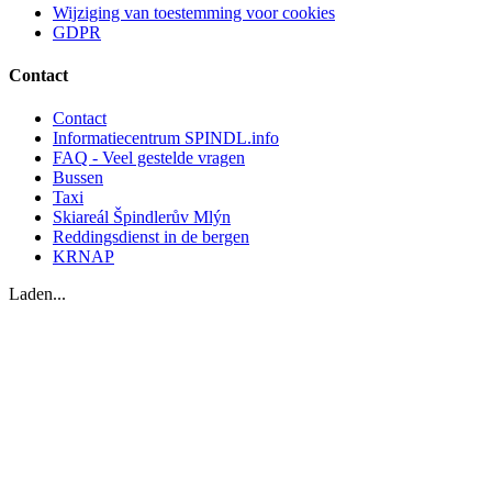
Wijziging van toestemming voor cookies
GDPR
Contact
Contact
Informatiecentrum SPINDL.info
FAQ - Veel gestelde vragen
Bussen
Taxi
Skiareál Špindlerův Mlýn
Reddingsdienst in de bergen
KRNAP
Laden...