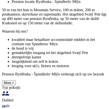
Pension locatie Bystřenka - Špindlerův Mlýn
50 m van het huis is Mountain Service, 100 m dokter, 200 m
postkantoor, skiverhuur en supermarkt. Het skigebied Svatý Petr ligt
op 400 meter van pension Bystřenka, op 50 meter van de skilift
Krakonoš en op 150 meter van de skibushalte.
Waarom bij ons?
kwaliteit maar betaalbare accommodatie midden in het
centrum van Spindleruv Mlyn
de hond is vrij
gemakkelijke toegang tot het skigebied Svatý Petr
drempelvrije kamer
mogelijkheid om zelf te koken
berging voor ski's, fietsen en motoren
Pension Bystřenka - Špindlerův Mlýn verheugt zich op uw bezoek
More >
Typ pokojů:
Dubbel