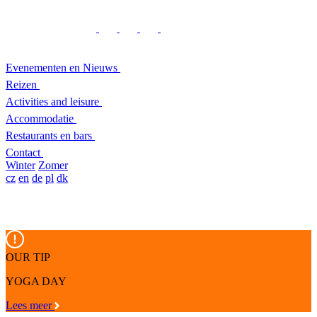
Evenementen en Nieuws
Reizen
Activities and leisure
Accommodatie
Restaurants en bars
Contact
Winter
Zomer
cz
en
de
pl
dk
OUR TIP
YOGA DAY
Lees meer