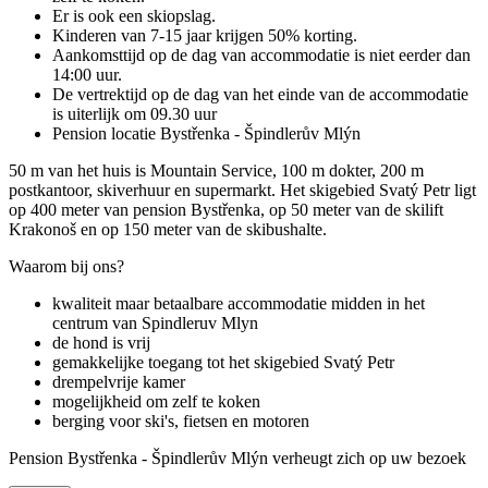
Er is ook een skiopslag.
Kinderen van 7-15 jaar krijgen 50% korting.
Aankomsttijd op de dag van accommodatie is niet eerder dan
14:00 uur.
De vertrektijd op de dag van het einde van de accommodatie
is uiterlijk om 09.30 uur
Pension locatie Bystřenka - Špindlerův Mlýn
50 m van het huis is Mountain Service, 100 m dokter, 200 m
postkantoor, skiverhuur en supermarkt. Het skigebied Svatý Petr ligt
op 400 meter van pension Bystřenka, op 50 meter van de skilift
Krakonoš en op 150 meter van de skibushalte.
Waarom bij ons?
kwaliteit maar betaalbare accommodatie midden in het
centrum van Spindleruv Mlyn
de hond is vrij
gemakkelijke toegang tot het skigebied Svatý Petr
drempelvrije kamer
mogelijkheid om zelf te koken
berging voor ski's, fietsen en motoren
Pension Bystřenka - Špindlerův Mlýn verheugt zich op uw bezoek