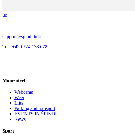
up
support@spindl.info
Tel.: +420 724 138 678
Momenteel
Webcams
Weer
Lifts
Parking and transport
EVENTS IN ŠPINDL
News
Sport