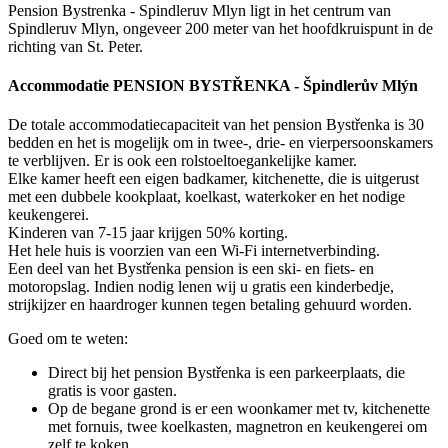
Pension Bystrenka - Spindleruv Mlyn ligt in het centrum van
Spindleruv Mlyn, ongeveer 200 meter van het hoofdkruispunt in de
richting van St. Peter.
Accommodatie PENSION BYSTŘENKA - Špindlerův Mlýn
De totale accommodatiecapaciteit van het pension Bystřenka is 30
bedden en het is mogelijk om in twee-, drie- en vierpersoonskamers
te verblijven. Er is ook een rolstoeltoegankelijke kamer.
Elke kamer heeft een eigen badkamer, kitchenette, die is uitgerust
met een dubbele kookplaat, koelkast, waterkoker en het nodige
keukengerei.
Kinderen van 7-15 jaar krijgen 50% korting.
Het hele huis is voorzien van een Wi-Fi internetverbinding.
Een deel van het Bystřenka pension is een ski- en fiets- en
motoropslag. Indien nodig lenen wij u gratis een kinderbedje,
strijkijzer en haardroger kunnen tegen betaling gehuurd worden.
Goed om te weten:
Direct bij het pension Bystřenka is een parkeerplaats, die
gratis is voor gasten.
Op de begane grond is er een woonkamer met tv, kitchenette
met fornuis, twee koelkasten, magnetron en keukengerei om
zelf te koken.