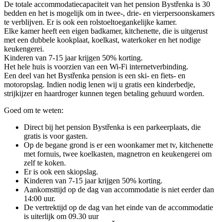
De totale accommodatiecapaciteit van het pension Bystřenka is 30
bedden en het is mogelijk om in twee-, drie- en vierpersoonskamers
te verblijven. Er is ook een rolstoeltoegankelijke kamer.
Elke kamer heeft een eigen badkamer, kitchenette, die is uitgerust
met een dubbele kookplaat, koelkast, waterkoker en het nodige
keukengerei.
Kinderen van 7-15 jaar krijgen 50% korting.
Het hele huis is voorzien van een Wi-Fi internetverbinding.
Een deel van het Bystřenka pension is een ski- en fiets- en
motoropslag. Indien nodig lenen wij u gratis een kinderbedje,
strijkijzer en haardroger kunnen tegen betaling gehuurd worden.
Goed om te weten:
Direct bij het pension Bystřenka is een parkeerplaats, die
gratis is voor gasten.
Op de begane grond is er een woonkamer met tv, kitchenette
met fornuis, twee koelkasten, magnetron en keukengerei om
zelf te koken.
Er is ook een skiopslag.
Kinderen van 7-15 jaar krijgen 50% korting.
Aankomsttijd op de dag van accommodatie is niet eerder dan
14:00 uur.
De vertrektijd op de dag van het einde van de accommodatie
is uiterlijk om 09.30 uur