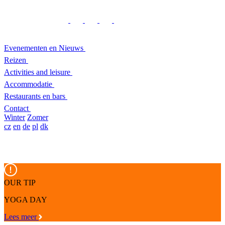
Evenementen en Nieuws
Reizen
Activities and leisure
Accommodatie
Restaurants en bars
Contact
Winter
Zomer
cz
en
de
pl
dk
OUR TIP
YOGA DAY
Lees meer