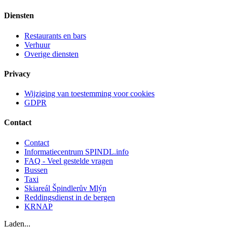
Diensten
Restaurants en bars
Verhuur
Overige diensten
Privacy
Wijziging van toestemming voor cookies
GDPR
Contact
Contact
Informatiecentrum SPINDL.info
FAQ - Veel gestelde vragen
Bussen
Taxi
Skiareál Špindlerův Mlýn
Reddingsdienst in de bergen
KRNAP
Laden...