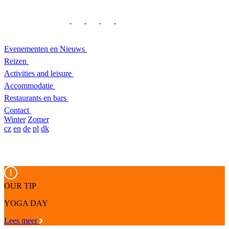
Evenementen en Nieuws
Reizen
Activities and leisure
Accommodatie
Restaurants en bars
Contact
Winter
Zomer
cz
en
de
pl
dk
OUR TIP
YOGA DAY
Lees meer