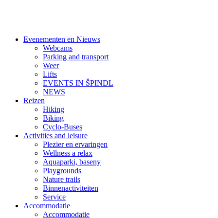
Evenementen en Nieuws
Webcams
Parking and transport
Weer
Lifts
EVENTS IN ŠPINDL
NEWS
Reizen
Hiking
Biking
Cyclo-Buses
Activities and leisure
Plezier en ervaringen
Wellness a relax
Aquaparki, baseny
Playgrounds
Nature trails
Binnenactiviteiten
Service
Accommodatie
Accommodatie