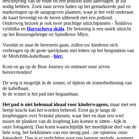
beschrijving van de route en een potlood kunt aanvragen. je zal
nodig hebben. Zoek naar zeven haltes op het gemarkeerde pad en
markeringen op de aangegeven plaatsen, waar je het veld onderaan
de kaart bevestigt en de beren uitbroedt met een potlood.
Onderweg bezoek je ook twee prachtige uitzichtpunten - Šmídova
vyhlídka en
Harrachova skála
. De beloning is een uniek uitzicht
op het Reuzengebergte en Spindleruv Mlyn.
Voordat ze naar de berenreis gaan, zullen uw kinderen zich
verheugen op de grote speelplaats met letters op het bergstation van
de Medvědín-kabelbaan -
hier.
Kom en ga op de Bear Journey en ontmoet onze zeven
berenvrienden!
De weg is mogelijk in de zomer, of tijdens de zomerbediening van
de kabelbaan.
In de winter is het pad niet begaanbaar.
Het pad is niet helemaal ideaal voor kinderwagens,
maar met een
beetje kracht kan het worden beheerd. Eerst ga je langs de
loopbruggen over Svinské plassen, waar hier en daar een wiel
tussen de planken van de loopbrug kan komen te zitten - kijk in
onze fotogalerij. Dan komt waarschijnlijk het moeilijkste deel van de
hele weg, het beklimmen van een stenig pad - zie opnieuw onze
fotogalerij. Dan is er verlichting voor een langere periode, wanneer