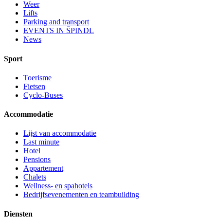
Weer
Lifts
Parking and transport
EVENTS IN ŠPINDL
News
Sport
Toerisme
Fietsen
Cyclo-Buses
Accommodatie
Lijst van accommodatie
Last minute
Hotel
Pensions
Appartement
Chalets
Wellness- en spahotels
Bedrijfsevenementen en teambuilding
Diensten