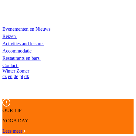
Evenementen en Nieuws
Reizen
Activities and leisure
Accommodatie
Restaurants en bars
Contact
Winter
Zomer
cz
en
de
pl
dk
OUR TIP
YOGA DAY
Lees meer