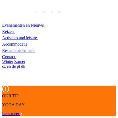
Evenementen en Nieuws
Reizen
Activities and leisure
Accommodatie
Restaurants en bars
Contact
Winter
Zomer
cz
en
de
pl
dk
OUR TIP
YOGA DAY
Lees meer