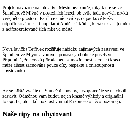
Projekt navazuje na iniciativu Město bez kouře, díky které se ve
Špindlerově Mlýně v posledních letech objevila řada nových prvků
veřejného prostoru. Patří mezi ně lavičky, odpadkové koše,
odpočinková místa i populární Andělská křídla, která se stala jedním
z nejfotografovanějších míst ve městě.
Nová lavička Tetřívek rozšiřuje nabídku zajímavých zastavení ve
Špindlerově Mlýně a zároveň přináší symbolické poselství.
Připomíná, že horská příroda není samozřejmostí a že její krása
může zůstat zachována pouze díky respektu a ohleduplnosti
návštěvníků.
Až se příště vydáte na Sluneční kameny, nezapomeňte se na chvíli
zastavit. Odměnou vám budou nejen krásné výhledy a originální
fotografie, ale také možnost vnímat Krkonoše o něco pozorněji.
Naše tipy na ubytování