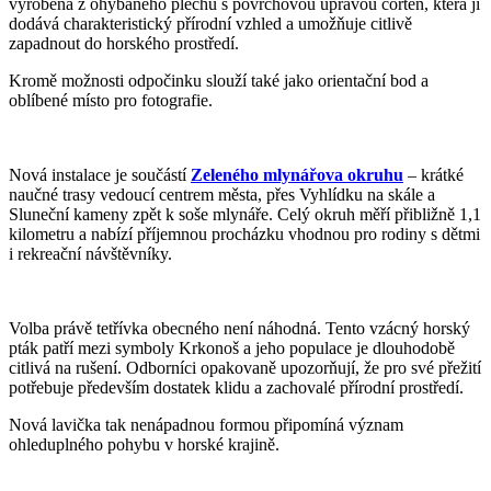
vyrobena z ohýbaného plechu s povrchovou úpravou corten, která jí
dodává charakteristický přírodní vzhled a umožňuje citlivě
zapadnout do horského prostředí.
Kromě možnosti odpočinku slouží také jako orientační bod a
oblíbené místo pro fotografie.
Nová instalace je součástí
Zeleného mlynářova okruhu
– krátké
naučné trasy vedoucí centrem města, přes Vyhlídku na skále a
Sluneční kameny zpět k soše mlynáře. Celý okruh měří přibližně 1,1
kilometru a nabízí příjemnou procházku vhodnou pro rodiny s dětmi
i rekreační návštěvníky.
Volba právě tetřívka obecného není náhodná. Tento vzácný horský
pták patří mezi symboly Krkonoš a jeho populace je dlouhodobě
citlivá na rušení. Odborníci opakovaně upozorňují, že pro své přežití
potřebuje především dostatek klidu a zachovalé přírodní prostředí.
Nová lavička tak nenápadnou formou připomíná význam
ohleduplného pohybu v horské krajině.