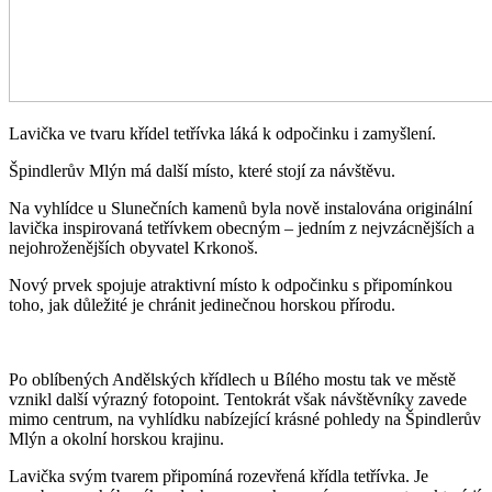
Lavička ve tvaru křídel tetřívka láká k odpočinku i zamyšlení.
Špindlerův Mlýn má další místo, které stojí za návštěvu.
Na vyhlídce u Slunečních kamenů byla nově instalována originální
lavička inspirovaná tetřívkem obecným – jedním z nejvzácnějších a
nejohroženějších obyvatel Krkonoš.
Nový prvek spojuje atraktivní místo k odpočinku s připomínkou
toho, jak důležité je chránit jedinečnou horskou přírodu.
Po oblíbených Andělských křídlech u Bílého mostu tak ve městě
vznikl další výrazný fotopoint. Tentokrát však návštěvníky zavede
mimo centrum, na vyhlídku nabízející krásné pohledy na Špindlerův
Mlýn a okolní horskou krajinu.
Lavička svým tvarem připomíná rozevřená křídla tetřívka. Je