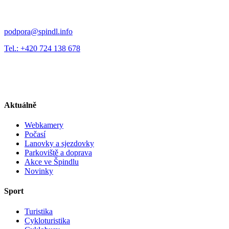
podpora@spindl.info
Tel.: +420 724 138 678
Aktuálně
Webkamery
Počasí
Lanovky a sjezdovky
Parkoviště a doprava
Akce ve Špindlu
Novinky
Sport
Turistika
Cykloturistika