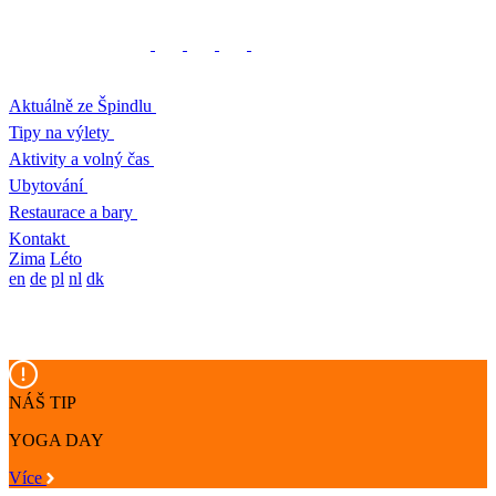
Aktuálně ze Špindlu
Tipy na výlety
Aktivity a volný čas
Ubytování
Restaurace a bary
Kontakt
Zima
Léto
en
de
pl
nl
dk
NÁŠ TIP
YOGA DAY
Více