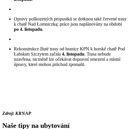
Opravy poškozených propustků se dotknou také červené trasy
k chatě Nad Łomniczką; práce jsou naplánovány na období
po 4. listopadu
.
Rekonstrukce žluté trasy od hranice KPN k horské chatě Pod
Łabskim Szczytem začala
4. listopadu
. Trasa nebude
uzavřena, nicméně lze očekávat dopravní omezení a místní
úpravy, které mohou průchod zpomalit.
Zdroj: KRNAP
Naše tipy na ubytování