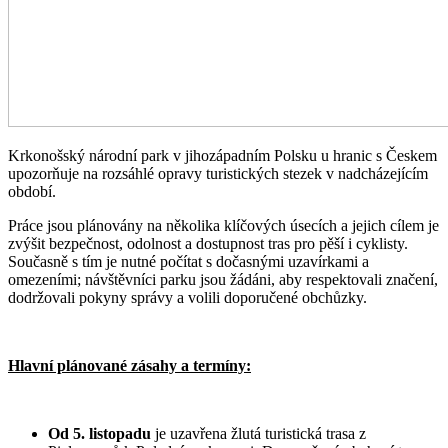
Krkonošský národní park v jihozápadním Polsku u hranic s Českem
upozorňuje na rozsáhlé opravy turistických stezek v nadcházejícím
období.
Práce jsou plánovány na několika klíčových úsecích a jejich cílem je
zvýšit bezpečnost, odolnost a dostupnost tras pro pěší i cyklisty.
Současně s tím je nutné počítat s dočasnými uzavírkami a
omezeními; návštěvníci parku jsou žádáni, aby respektovali značení,
dodržovali pokyny správy a volili doporučené obchůzky.
Hlavní plánované zásahy a termíny:
Od 5. listopadu
je uzavřena žlutá turistická trasa z