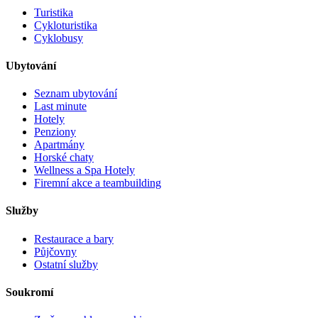
Turistika
Cykloturistika
Cyklobusy
Ubytování
Seznam ubytování
Last minute
Hotely
Penziony
Apartmány
Horské chaty
Wellness a Spa Hotely
Firemní akce a teambuilding
Služby
Restaurace a bary
Půjčovny
Ostatní služby
Soukromí