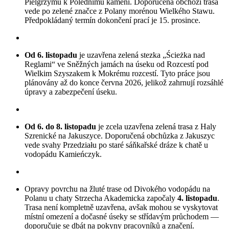
Pielgrzymů k Polednímu kameni. Doporučená obchozí trasa
vede po zelené značce z Polany morénou Wielkého Stawu.
Předpokládaný termín dokončení prací je 15. prosince.
Od 6. listopadu
je uzavřena zelená stezka „Ścieżka nad
Reglami“ ve Sněžných jamách na úseku od Rozcestí pod
Wielkim Szyszakem k Mokrému rozcestí. Tyto práce jsou
plánovány až do konce června 2026, jelikož zahrnují rozsáhlé
úpravy a zabezpečení úseku.
Od 6. do 8. listopadu
je zcela uzavřena zelená trasa z Haly
Szrenické na Jakuszyce. Doporučená obchůzka z Jakuszyc
vede svahy Przedziału po staré sáňkařské dráze k chatě u
vodopádu Kamieńczyk.
Opravy povrchu na žluté trase od Divokého vodopádu na
Polanu u chaty Strzecha Akademicka započaly
4. listopadu
.
Trasa není kompletně uzavřena, avšak mohou se vyskytovat
místní omezení a dočasné úseky se střídavým průchodem —
doporučuje se dbát na pokyny pracovníků a značení.