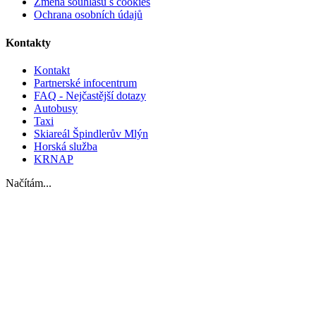
Změna souhlasu s cookies
Ochrana osobních údajů
Kontakty
Kontakt
Partnerské infocentrum
FAQ - Nejčastější dotazy
Autobusy
Taxi
Skiareál Špindlerův Mlýn
Horská služba
KRNAP
Načítám...