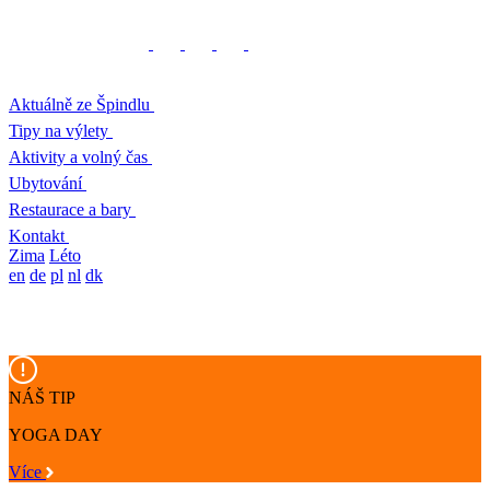
Aktuálně ze Špindlu
Tipy na výlety
Aktivity a volný čas
Ubytování
Restaurace a bary
Kontakt
Zima
Léto
en
de
pl
nl
dk
NÁŠ TIP
YOGA DAY
Více