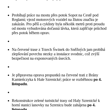
Probíhají práce na mostu přes potok Sopot na Cestě pod
Reglami; vjezd motorových vozidel na žlutou značku je
zakázán. Pro pěší a cyklisty byla několik metrů proti proudu
od mostu vybudována dočasná lávka, která zajišťuje průchod
přes potok během oprav.
Na červené trase z Trzech Świnek do Sněžných jam probíhá
zlepšování povrchu stezky a instalace svodnic, což zvýší
bezpečnost na exponovaných úsecích.
Je připravena oprava propustků na červené trati z Brány
Kamieńczyka k Hale Szrenické; práce se rozběhnou
po 4.
listopadu
.
Rekonstrukce zelené turistické trasy od Haly Szrenické k
horní stanici lanovky na Szrenicu bude zahájena
po 4.
listopadu
.