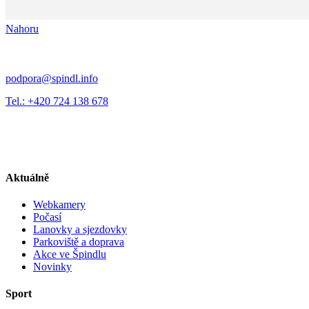
Nahoru
podpora@spindl.info
Tel.: +420 724 138 678
Aktuálně
Webkamery
Počasí
Lanovky a sjezdovky
Parkoviště a doprava
Akce ve Špindlu
Novinky
Sport