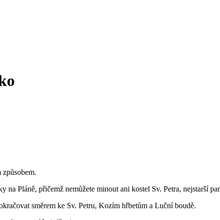
ko
ím způsobem.
ky na Pláně, přičemž nemůžete minout ani kostel Sv. Petra, nejstarší p
pokračovat směrem ke Sv. Petru, Kozím hřbetům a Luční boudě.