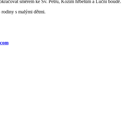
pokračovat směrem ke Sv. Petru, Kozím hřbetům a Luční boudě.
o rodiny s malými dětmi.
.com