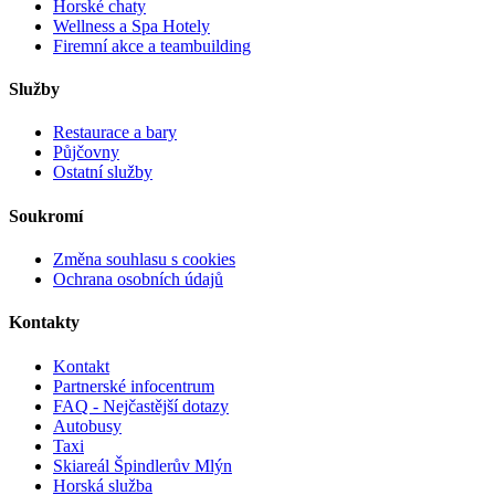
Horské chaty
Wellness a Spa Hotely
Firemní akce a teambuilding
Služby
Restaurace a bary
Půjčovny
Ostatní služby
Soukromí
Změna souhlasu s cookies
Ochrana osobních údajů
Kontakty
Kontakt
Partnerské infocentrum
FAQ - Nejčastější dotazy
Autobusy
Taxi
Skiareál Špindlerův Mlýn
Horská služba