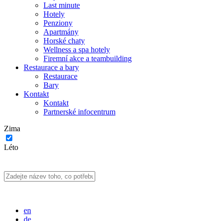
Last minute
Hotely
Penziony
Apartmány
Horské chaty
Wellness a spa hotely
Firemní akce a teambuilding
Restaurace a bary
Restaurace
Bary
Kontakt
Kontakt
Partnerské infocentrum
Zima
Léto
en
de