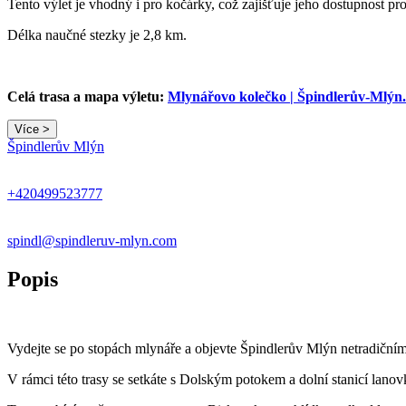
Tento výlet je vhodný i pro kočárky, což zajišťuje jeho dostupnost pr
Délka naučné stezky je 2,8 km.
Celá trasa a mapa výletu:
Mlynářovo kolečko | Špindlerův-Mlýn
Více >
Špindlerův Mlýn
+420499523777
spindl@spindleruv-mlyn.com
Popis
Vydejte se po stopách mlynáře a objevte Špindlerův Mlýn netradičn
V rámci této trasy se setkáte s Dolským potokem a dolní stanicí lanov