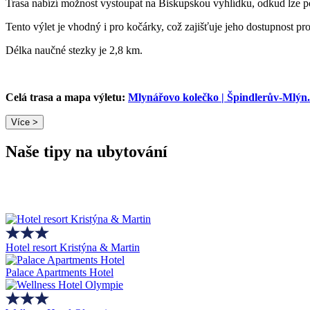
Trasa nabízí možnost vystoupat na Biskupskou vyhlídku, odkud lze 
Tento výlet je vhodný i pro kočárky, což zajišťuje jeho dostupnost pr
Délka naučné stezky je 2,8 km.
Celá trasa a mapa výletu:
Mlynářovo kolečko | Špindlerův-Mlýn
Více >
Naše tipy na ubytování
Hotel resort Kristýna & Martin
Palace Apartments Hotel