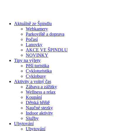
Aktuálně ze Špindlu
Webkamery
Parkoviště a doprava
Počasí
Lanovky
AKCE VE ŠPINDLU
NOVINKY
Tipy na výlety
Pěší turistika
Cykloturistika
Cyklobusy
Aktivity a volný čas
Zábava a zážitky
Wellness a relax
Koupání
Dětská hřiště
Naučné stezky
Indoor aktivity
Služby
Ubytování
Ubytování