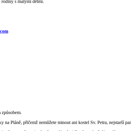
o rodiny s malými dětmi.
.com
ím způsobem.
ky na Pláně, přičemž nemůžete minout ani kostel Sv. Petra, nejstarší p