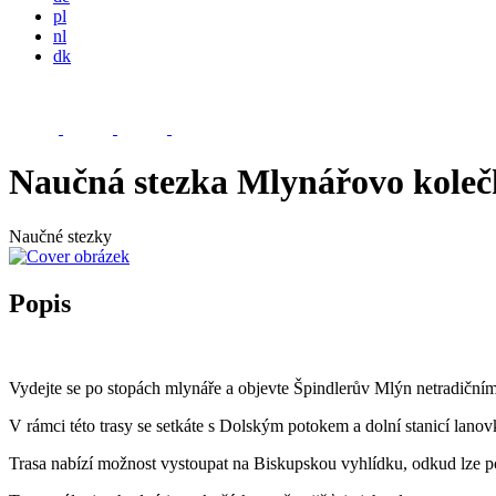
pl
nl
dk
Naučná stezka Mlynářovo koleč
Naučné stezky
Popis
Vydejte se po stopách mlynáře a objevte Špindlerův Mlýn netradičn
V rámci této trasy se setkáte s Dolským potokem a dolní stanicí lanov
Trasa nabízí možnost vystoupat na Biskupskou vyhlídku, odkud lze 