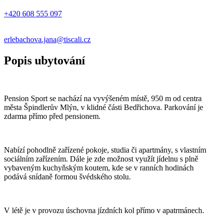
+420 608 555 097
erlebachova.jana@tiscali.cz
Popis ubytování
Pension Sport se nachází na vyvýšeném místě, 950 m od centra
města Špindlerův Mlýn, v klidné části Bedřichova. Parkování je
zdarma přímo před pensionem.
Nabízí pohodlně zařízené pokoje, studia či apartmány, s vlastním
sociálním zařízením. Dále je zde možnost využít jídelnu s plně
vybaveným kuchyňským koutem, kde se v ranních hodinách
podává snídaně formou švédského stolu.
V létě je v provozu úschovna jízdních kol přímo v apatrmánech.