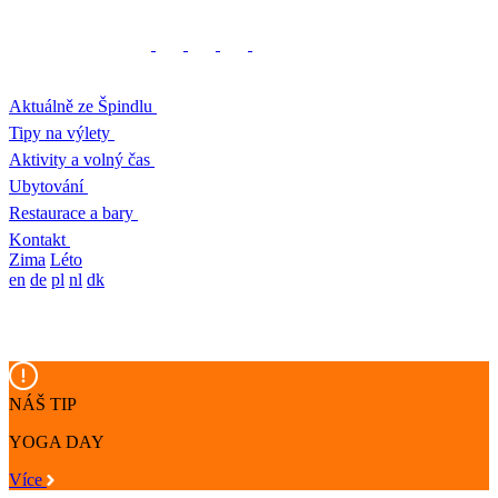
Aktuálně ze Špindlu
Tipy na výlety
Aktivity a volný čas
Ubytování
Restaurace a bary
Kontakt
Zima
Léto
en
de
pl
nl
dk
NÁŠ TIP
YOGA DAY
Více