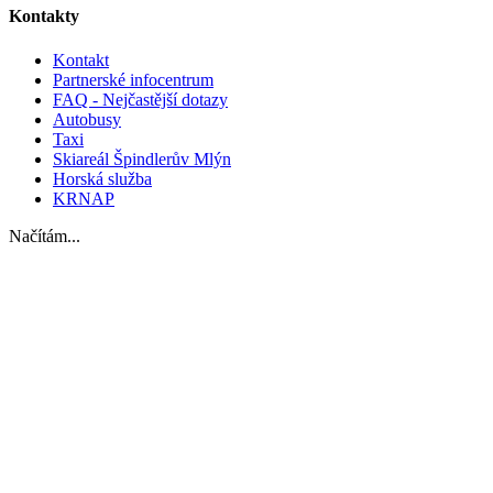
Kontakty
Kontakt
Partnerské infocentrum
FAQ - Nejčastější dotazy
Autobusy
Taxi
Skiareál Špindlerův Mlýn
Horská služba
KRNAP
Načítám...