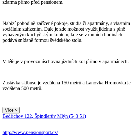
zdarma přímo před pensionem.
Nabízí pohodlně zařízené pokoje, studia či apartmány, s vlastním
sociálním zařízením. Dále je zde možnost využít jídelnu s plně
vybaveným kuchyňským koutem, kde se v ranních hodinách
podává snídaně formou švédského stolu.
V létě je v provozu úschovna jízdních kol přímo v apatrmánech.
Zastávka skibusu je vzdálena 150 metrů a Lanovka Hromovka je
vzdálena 500 metrů.
Více >
Bedřichov 122, Špindlerův Mlýn (543 51)
http://www.pensionsport.cz/