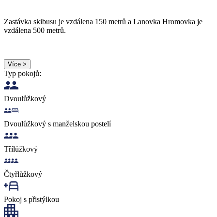
Zastávka skibusu je vzdálena 150 metrů a Lanovka Hromovka je
vzdálena 500 metrů.
Více >
Typ pokojů:
Dvoulůžkový
Dvoulůžkový s manželskou postelí
Třílůžkový
Čtyřlůžkový
Pokoj s přistýlkou