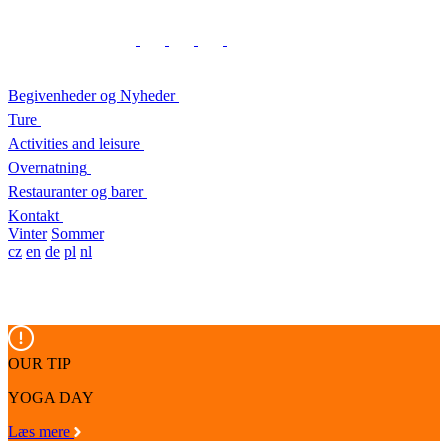
Begivenheder og Nyheder
Ture
Activities and leisure
Overnatning
Restauranter og barer
Kontakt
Vinter
Sommer
cz
en
de
pl
nl
OUR TIP
YOGA DAY
Læs mere