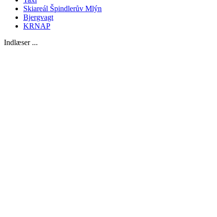
Skiareál Špindlerův Mlýn
Bjergvagt
KRNAP
Indlæser ...