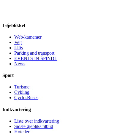
I øjeblikket
Web-kameraer
Vejr
Lifts
Parking and transport
EVENTS IN ŠPINDL
News
Sport
Turisme
Cykling
Cyclo-Buses
Indkvartering
Liste over indkvartering
Sidste øjebliks tilbud
Hoteller