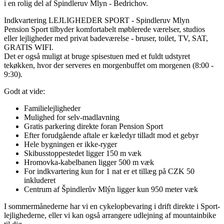
i en rolig del af Spindleruv Mlyn - Bedrichov.
Indkvartering LEJLIGHEDER SPORT - Spindleruv Mlyn
Pension Sport tilbyder komfortabelt møblerede værelser, studios
eller lejligheder med privat badeværelse - bruser, toilet, TV, SAT,
GRATIS WIFI.
Det er også muligt at bruge spisestuen med et fuldt udstyret
tekøkken, hvor der serveres en morgenbuffet om morgenen (8:00 -
9:30).
Godt at vide:
Familielejligheder
Mulighed for selv-madlavning
Gratis parkering direkte foran Pension Sport
Efter forudgående aftale er kæledyr tilladt mod et gebyr
Hele bygningen er ikke-ryger
Skibusstoppestedet ligger 150 m væk
Hromovka-kabelbanen ligger 500 m væk
For indkvartering kun for 1 nat er et tillæg på CZK 50
inkluderet
Centrum af Špindlerův Mlýn ligger kun 950 meter væk
I sommermånederne har vi en cykelopbevaring i drift direkte i Sport-
lejlighederne, eller vi kan også arrangere udlejning af mountainbike