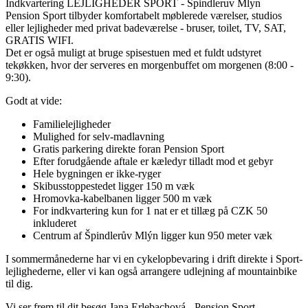
Indkvartering LEJLIGHEDER SPORT - Spindleruv Mlyn
Pension Sport tilbyder komfortabelt møblerede værelser, studios
eller lejligheder med privat badeværelse - bruser, toilet, TV, SAT,
GRATIS WIFI.
Det er også muligt at bruge spisestuen med et fuldt udstyret
tekøkken, hvor der serveres en morgenbuffet om morgenen (8:00 -
9:30).
Godt at vide:
Familielejligheder
Mulighed for selv-madlavning
Gratis parkering direkte foran Pension Sport
Efter forudgående aftale er kæledyr tilladt mod et gebyr
Hele bygningen er ikke-ryger
Skibusstoppestedet ligger 150 m væk
Hromovka-kabelbanen ligger 500 m væk
For indkvartering kun for 1 nat er et tillæg på CZK 50
inkluderet
Centrum af Špindlerův Mlýn ligger kun 950 meter væk
I sommermånederne har vi en cykelopbevaring i drift direkte i Sport-
lejlighederne, eller vi kan også arrangere udlejning af mountainbike
til dig.
Vi ser frem til dit besøg Jana Erlebachová - Pension Sport -