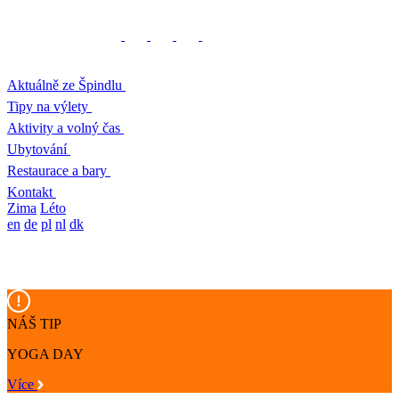
Aktuálně ze Špindlu
Tipy na výlety
Aktivity a volný čas
Ubytování
Restaurace a bary
Kontakt
Zima
Léto
en
de
pl
nl
dk
NÁŠ TIP
YOGA DAY
Více