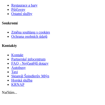
Restaurace a bary
Půjčovny
Ostatní služby
Soukromí
Změna souhlasu s cookies
Ochrana osobních údajů
Kontakty
Kontakt
Partnerské infocentrum
FAQ - Nejčastější dotazy
Autobusy
Taxi
Skiareál Špindlerův Mlýn
Horská služba
KRNAP
Načítám...