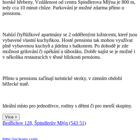
horské hřebeny. Vzdálenost od centra Špindlerova Mlýna je 800 m,
tedy cca 10 minut chůze. Parkování je možné zdarma přímo u
pensionu.
Nabízí čtyřlůžkové apartmány se 2 oddělenými ložnicemi, které jsou
vybavené vlastní kuchyňkou. Hosté pensionu tak mohou využívat
plně vybavenou kuchyň a jídelnu s balkonem. Po dohodě je zde
možnost grilování či opékání u táboráku. Dobře najíst se je možné i
v několika restauracích v těsné blízkosti pensionu.
Přímo u pensionu začínají turistické stezky, v zimním období
běžecké tratě.
Ideální místo pro jednotlivce, rodiny s dětmi či pro menší skupiny.
Více >
Bedřichov 128, Špindlerův Mlýn (543 51)
http://ucisaru.com