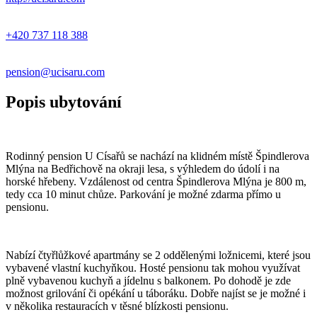
+420 737 118 388
pension@ucisaru.com
Popis ubytování
Rodinný pension U Císařů se nachází na klidném místě Špindlerova
Mlýna na Bedřichově na okraji lesa, s výhledem do údolí i na
horské hřebeny. Vzdálenost od centra Špindlerova Mlýna je 800 m,
tedy cca 10 minut chůze. Parkování je možné zdarma přímo u
pensionu.
Nabízí čtyřlůžkové apartmány se 2 oddělenými ložnicemi, které jsou
vybavené vlastní kuchyňkou. Hosté pensionu tak mohou využívat
plně vybavenou kuchyň a jídelnu s balkonem. Po dohodě je zde
možnost grilování či opékání u táboráku. Dobře najíst se je možné i
v několika restauracích v těsné blízkosti pensionu.