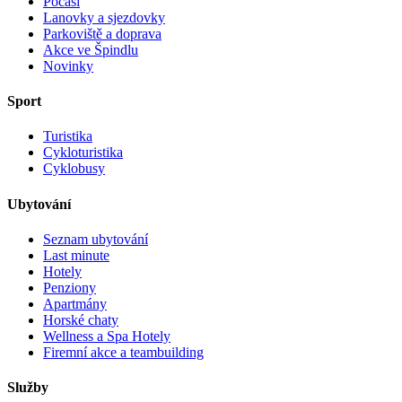
Počasí
Lanovky a sjezdovky
Parkoviště a doprava
Akce ve Špindlu
Novinky
Sport
Turistika
Cykloturistika
Cyklobusy
Ubytování
Seznam ubytování
Last minute
Hotely
Penziony
Apartmány
Horské chaty
Wellness a Spa Hotely
Firemní akce a teambuilding
Služby