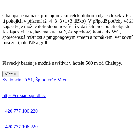
Chalupa se nabízí k pronájmu jako celek, dohromady 16 lůžek v 6 -
ti pokojích v přízemí (2+4+3+3+1+3 lůžko). V případě potřeby větší
kapacity je možné dohodnout rozšíření v dalších prostorách objektu.
K dispozici je vybavená kuchyně, 4x sprchový kout a 4x WC,
společenská místnost s pingpongovým stolem a fotbálkem, venkovní
posezení, ohniště a grill.
Plavecký bazén je možné navštívit v hotelu 500 m od Chalupy.
Více >
Svatopetrská 51, Špindlerův Mlýn
https://enzian-spindl.cz
+420 777 106 220
+420 777 106 220