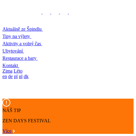
Aktuálně ze Špindlu
Tipy na výlety
Aktivity a volný čas
Ubytování
Restaurace a bary
Kontakt
Zima
Léto
en
de
pl
nl
dk
NÁŠ TIP
ZEN DAYS FESTIVAL
Více