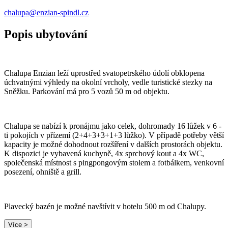
chalupa@enzian-spindl.cz
Popis ubytování
Chalupa Enzian leží uprostřed svatopetrského údolí obklopena
úchvatnými výhledy na okolní vrcholy, vedle turistické stezky na
Sněžku. Parkování má pro 5 vozů 50 m od objektu.
Chalupa se nabízí k pronájmu jako celek, dohromady 16 lůžek v 6 -
ti pokojích v přízemí (2+4+3+3+1+3 lůžko). V případě potřeby větší
kapacity je možné dohodnout rozšíření v dalších prostorách objektu.
K dispozici je vybavená kuchyně, 4x sprchový kout a 4x WC,
společenská místnost s pingpongovým stolem a fotbálkem, venkovní
posezení, ohniště a grill.
Plavecký bazén je možné navštívit v hotelu 500 m od Chalupy.
Více >