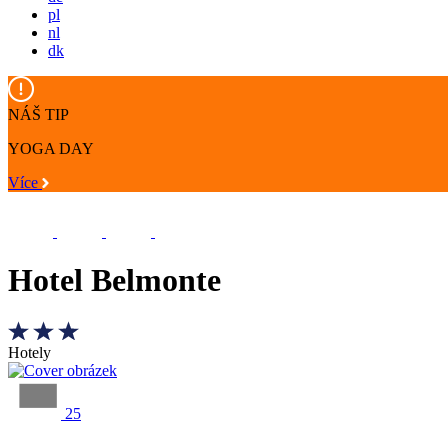
pl
nl
dk
NÁŠ TIP
YOGA DAY
Více
Hotel Belmonte
Hotely
25