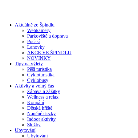
Aktuálně ze Špindlu
Webkamery
Parkoviště a doprava
Počasí
Lanovky
AKCE VE ŠPINDLU
NOVINKY
Tipy na výlety
Pěší turistika
Cykloturistika
Cyklobusy
Aktivity a volný čas
Zábava a zážitky
Wellness a relax
Koupání
Dětská hřiště
Naučné stezky
Indoor aktivity
Služby
Ubytování
Ubytování