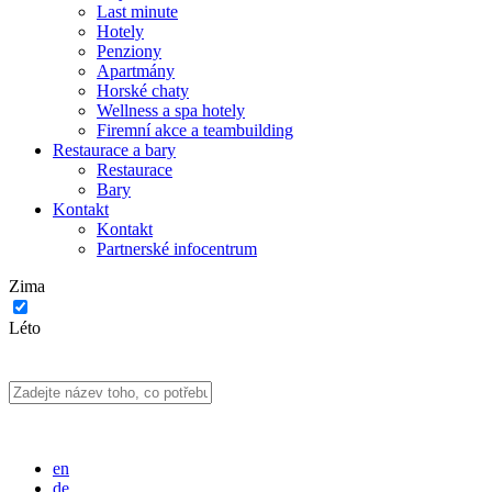
Last minute
Hotely
Penziony
Apartmány
Horské chaty
Wellness a spa hotely
Firemní akce a teambuilding
Restaurace a bary
Restaurace
Bary
Kontakt
Kontakt
Partnerské infocentrum
Zima
Léto
en
de