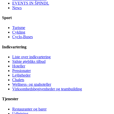
EVENTS IN ŠPINDL
News
Sport
Turisme
Cykling
Cyclo-Buses
Indkvartering
Liste over indkvartering
Sidste øjebliks tilbud
Hoteller
Pensionater
Lejligheder
Chalets
Wellness- og spahoteller
Virksomhedsbegivenheder og teambuilding
Tjenester
Restauranter og barer
Udlejning