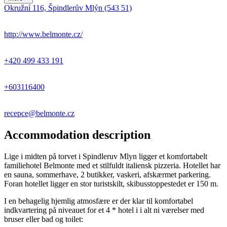
Okružní 116, Špindlerův Mlýn (543 51)
http://www.belmonte.cz/
+420 499 433 191
+603116400
recepce@belmonte.cz
Accommodation description
Lige i midten på torvet i Spindleruv Mlyn ligger et komfortabelt
familiehotel Belmonte med et stilfuldt italiensk pizzeria. Hotellet har
en sauna, sommerhave, 2 butikker, vaskeri, afskærmet parkering.
Foran hotellet ligger en stor turistskilt, skibusstoppestedet er 150 m.
I en behagelig hjemlig atmosfære er der klar til komfortabel
indkvartering på niveauet for et 4 * hotel i i alt ni værelser med
bruser eller bad og toilet: