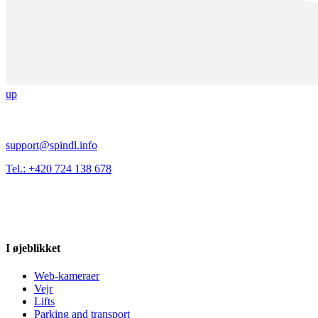
up
support@spindl.info
Tel.: +420 724 138 678
I øjeblikket
Web-kameraer
Vejr
Lifts
Parking and transport