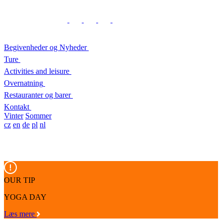
Begivenheder og Nyheder
Ture
Activities and leisure
Overnatning
Restauranter og barer
Kontakt
Vinter
Sommer
cz
en
de
pl
nl
OUR TIP
YOGA DAY
Læs mere