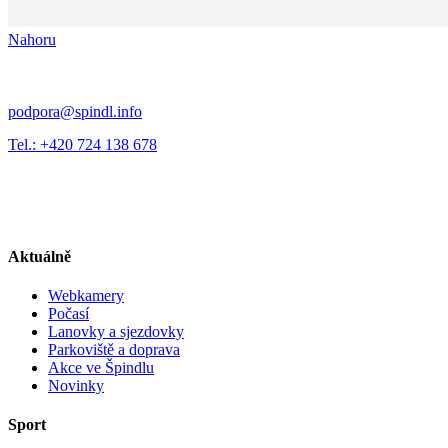
Nahoru
podpora@spindl.info
Tel.: +420 724 138 678
Aktuálně
Webkamery
Počasí
Lanovky a sjezdovky
Parkoviště a doprava
Akce ve Špindlu
Novinky
Sport