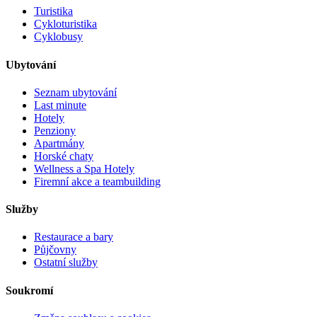
Turistika
Cykloturistika
Cyklobusy
Ubytování
Seznam ubytování
Last minute
Hotely
Penziony
Apartmány
Horské chaty
Wellness a Spa Hotely
Firemní akce a teambuilding
Služby
Restaurace a bary
Půjčovny
Ostatní služby
Soukromí