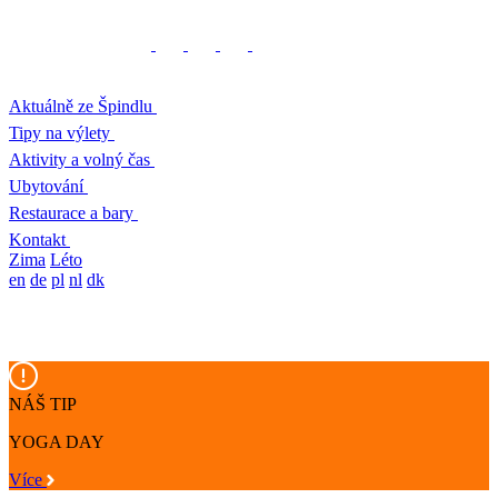
Aktuálně ze Špindlu
Tipy na výlety
Aktivity a volný čas
Ubytování
Restaurace a bary
Kontakt
Zima
Léto
en
de
pl
nl
dk
NÁŠ TIP
YOGA DAY
Více