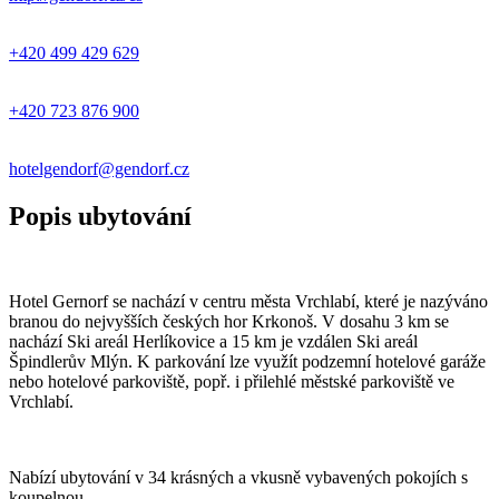
+420 499 429 629
+420 723 876 900
hotelgendorf@gendorf.cz
Popis ubytování
Hotel Gernorf se nachází v centru města Vrchlabí, které je nazýváno
branou do nejvyšších českých hor Krkonoš. V dosahu 3 km se
nachází Ski areál Herlíkovice a 15 km je vzdálen Ski areál
Špindlerův Mlýn. K parkování lze využít podzemní hotelové garáže
nebo hotelové parkoviště, popř. i přilehlé městské parkoviště ve
Vrchlabí.
Nabízí ubytování v 34 krásných a vkusně vybavených pokojích s
koupelnou.