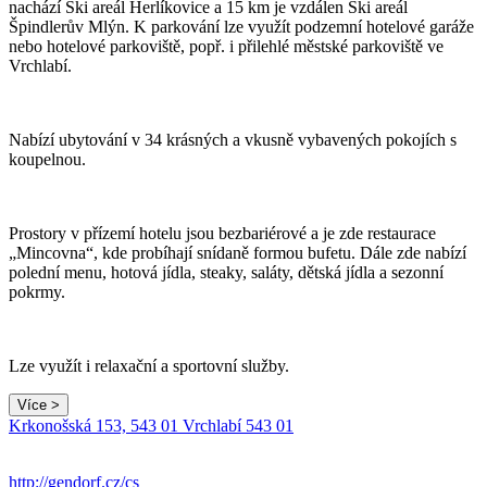
nachází Ski areál Herlíkovice a 15 km je vzdálen Ski areál
Špindlerův Mlýn. K parkování lze využít podzemní hotelové garáže
nebo hotelové parkoviště, popř. i přilehlé městské parkoviště ve
Vrchlabí.
Nabízí ubytování v 34 krásných a vkusně vybavených pokojích s
koupelnou.
Prostory v přízemí hotelu jsou bezbariérové a je zde restaurace
„Mincovna“, kde probíhají snídaně formou bufetu. Dále zde nabízí
polední menu, hotová jídla, steaky, saláty, dětská jídla a sezonní
pokrmy.
Lze využít i relaxační a sportovní služby.
Více >
Krkonošská 153, 543 01 Vrchlabí 543 01
http://gendorf.cz/cs