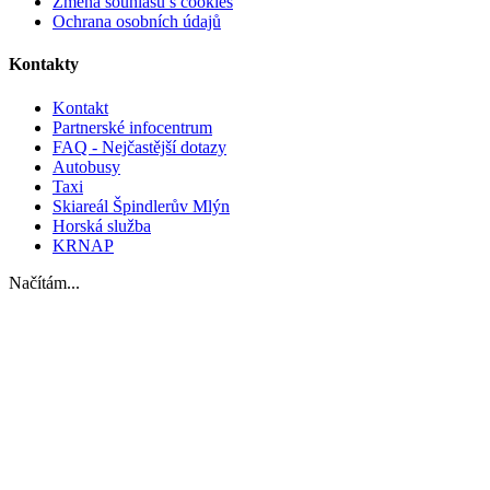
Změna souhlasu s cookies
Ochrana osobních údajů
Kontakty
Kontakt
Partnerské infocentrum
FAQ - Nejčastější dotazy
Autobusy
Taxi
Skiareál Špindlerův Mlýn
Horská služba
KRNAP
Načítám...