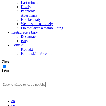
Last minute
Hotely
Penziony
Apartmány
Horské chaty
Wellness a spa hotely
Firemní akce a teambuilding
Restaurace a bary
Restaurace
Bary
Kontakt
Kontakt
Partnerské infocentrum
Zima
Léto
en
de