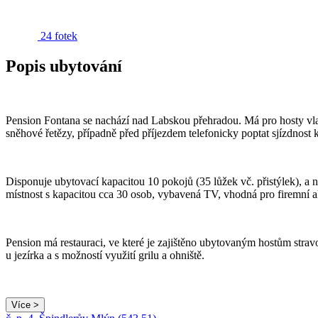
24 fotek
Popis ubytování
Pension Fontana se nachází nad Labskou přehradou. Má pro hosty vla
sněhové řetězy, případně před příjezdem telefonicky poptat sjízdnos
Disponuje ubytovací kapacitou 10 pokojů (35 lůžek vč. přistýlek), a 
místnost s kapacitou cca 30 osob, vybavená TV, vhodná pro firemní ak
Pension má restauraci, ve které je zajištěno ubytovaným hostům stra
u jezírka a s možností využití grilu a ohniště.
Více >