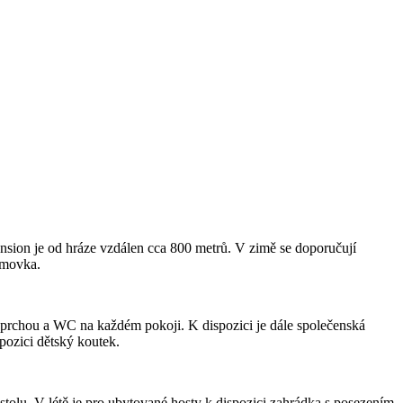
nsion je od hráze vzdálen cca 800 metrů. V zimě se doporučují
omovka.
í sprchou a WC na každém pokoji. K dispozici je dále společenská
pozici dětský koutek.
tolu. V létě je pro ubytované hosty k dispozici zahrádka s posezením