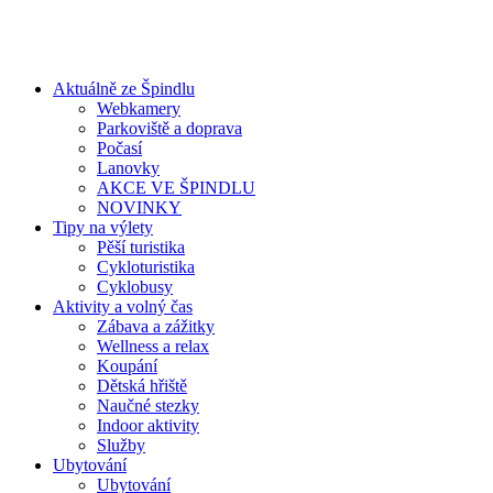
Aktuálně ze Špindlu
Webkamery
Parkoviště a doprava
Počasí
Lanovky
AKCE VE ŠPINDLU
NOVINKY
Tipy na výlety
Pěší turistika
Cykloturistika
Cyklobusy
Aktivity a volný čas
Zábava a zážitky
Wellness a relax
Koupání
Dětská hřiště
Naučné stezky
Indoor aktivity
Služby
Ubytování
Ubytování