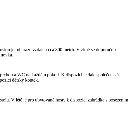
nsion je od hráze vzdálen cca 800 metrů. V zimě se doporučují
omovka.
í sprchou a WC na každém pokoji. K dispozici je dále společenská
pozici dětský koutek.
tolu. V létě je pro ubytované hosty k dispozici zahrádka s posezením