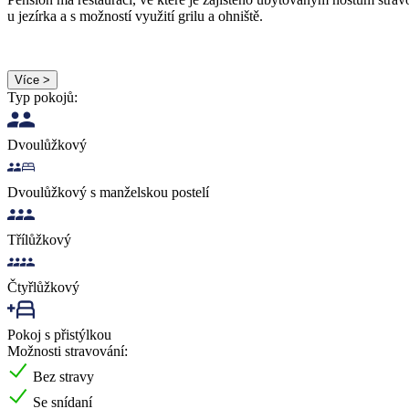
u jezírka a s možností využití grilu a ohniště.
Více >
Typ pokojů:
Dvoulůžkový
Dvoulůžkový s manželskou postelí
Třílůžkový
Čtyřlůžkový
Pokoj s přistýlkou
Možnosti stravování:
Bez stravy
Se snídaní