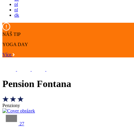
pl
nl
dk
NÁŠ TIP
YOGA DAY
Více
Pension Fontana
Penziony
27