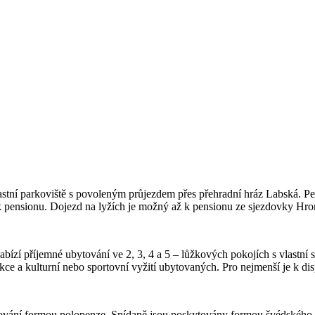
stní parkoviště s povoleným průjezdem přes přehradní hráz Labská.
Pe
t k pensionu. Dojezd na lyžích je možný až k pensionu ze sjezdovky Hr
nabízí příjemné ubytování ve 2, 3, 4 a 5 – lůžkových pokojích s vlastn
ce a kulturní nebo sportovní vyžití ubytovaných. Pro nejmenší je k dis
vování formou polopenze. Snídaně
jsou poskytovány formou švédského s