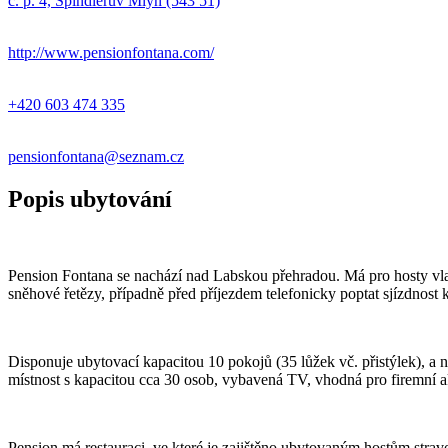
č. p. 4, Špindlerův Mlýn (543 51)
http://www.pensionfontana.com/
+420 603 474 335
pensionfontana@seznam.cz
Popis ubytování
Pension Fontana se nachází nad Labskou přehradou. Má pro hosty vla
sněhové řetězy, případně před příjezdem telefonicky poptat sjízdnos
Disponuje ubytovací kapacitou 10 pokojů (35 lůžek vč. přistýlek), a 
místnost s kapacitou cca 30 osob, vybavená TV, vhodná pro firemní ak
Pension má restauraci, ve které je zajištěno ubytovaným hostům stra