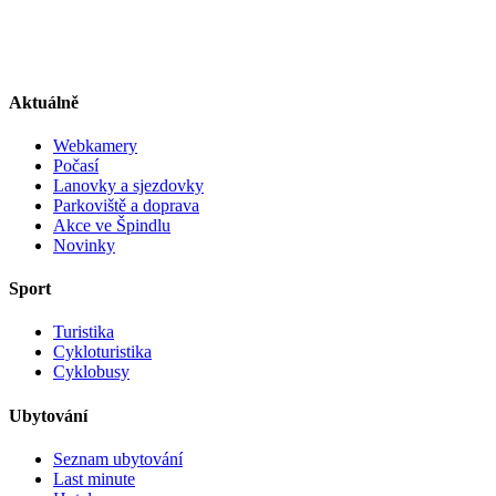
Aktuálně
Webkamery
Počasí
Lanovky a sjezdovky
Parkoviště a doprava
Akce ve Špindlu
Novinky
Sport
Turistika
Cykloturistika
Cyklobusy
Ubytování
Seznam ubytování
Last minute