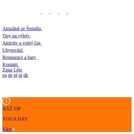
Aktuálně ze Špindlu
Tipy na výlety
Aktivity a volný čas
Ubytování
Restaurace a bary
Kontakt
Zima
Léto
en
de
pl
nl
dk
NÁŠ TIP
YOGA DAY
Více