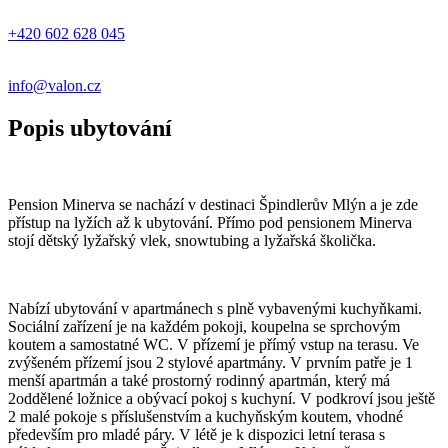
+420 602 628 045
info@valon.cz
Popis ubytování
Pension Minerva se nachází v destinaci Špindlerův Mlýn a je zde
přístup na lyžích až k ubytování. Přímo pod pensionem Minerva
stojí dětský lyžařský vlek, snowtubing a lyžařská školička.
Nabízí ubytování v apartmánech s plně vybavenými kuchyňkami.
Sociální zařízení je na každém pokoji, koupelna se sprchovým
koutem a samostatné WC. V přízemí je přímý vstup na terasu. Ve
zvýšeném přízemí jsou 2 stylové apartmány. V prvním patře je 1
menší apartmán a také prostorný rodinný apartmán, který má
2oddělené ložnice a obývací pokoj s kuchyní. V podkroví jsou ještě
2 malé pokoje s příslušenstvím a kuchyňským koutem, vhodné
především pro mladé páry. V létě je k dispozici letní terasa s