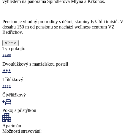
výhledem na panorama Špindlerova Mlýna a Krkonoš.
Pension je vhodný pro rodiny s dětmi, skupiny lyžařů i turistů. V
dosahu 150 m od pensionu se nachází wellness centrum VZ
Bedřichov.
Více >
Typ pokojů:
Dvoulůžkový s manželskou postelí
Třílůžkový
Čtyřlůžkový
Pokoj s přistýlkou
Apartmán
Možnosti stravování: