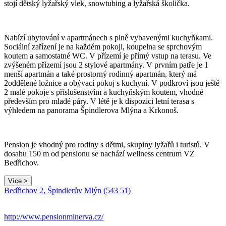
stojí dětský lyžařský vlek, snowtubing a lyžařská školička.
Nabízí ubytování v apartmánech s plně vybavenými kuchyňkami.
Sociální zařízení je na každém pokoji, koupelna se sprchovým
koutem a samostatné WC. V přízemí je přímý vstup na terasu. Ve
zvýšeném přízemí jsou 2 stylové apartmány. V prvním patře je 1
menší apartmán a také prostorný rodinný apartmán, který má
2oddělené ložnice a obývací pokoj s kuchyní. V podkroví jsou ještě
2 malé pokoje s příslušenstvím a kuchyňským koutem, vhodné
především pro mladé páry. V létě je k dispozici letní terasa s
výhledem na panorama Špindlerova Mlýna a Krkonoš.
Pension je vhodný pro rodiny s dětmi, skupiny lyžařů i turistů. V
dosahu 150 m od pensionu se nachází wellness centrum VZ
Bedřichov.
Více >
Bedřichov 2, Špindlerův Mlýn (543 51)
http://www.pensionminerva.cz/