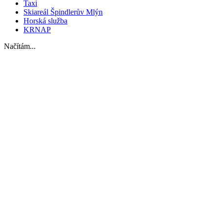
Taxi
Skiareál Špindlerův Mlýn
Horská služba
KRNAP
Načítám...