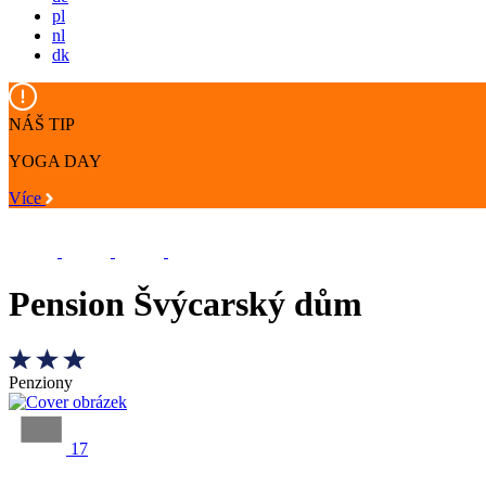
pl
nl
dk
NÁŠ TIP
YOGA DAY
Více
Pension Švýcarský dům
Penziony
17