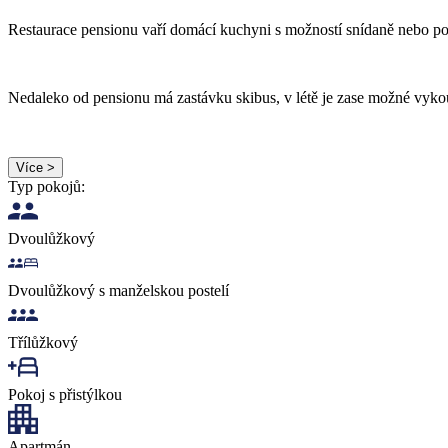
Restaurace pensionu vaří domácí kuchyni s možností snídaně nebo p
Nedaleko od pensionu má zastávku skibus, v létě je zase možné vyko
Více >
Typ pokojů:
Dvoulůžkový
Dvoulůžkový s manželskou postelí
Třílůžkový
Pokoj s přistýlkou
Apartmán