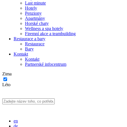
Last minute
Hotely
Penziony
Apartmány
Horské chaty
Wellness a spa hotely
Firemní akce a teambuilding
Restaurace a bary
Restaurace
Bary
Kontakt
Kontakt
Partnerské infocentrum
Zima
Léto
en
de