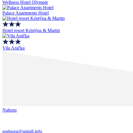
Wellness Hotel Olympie
Palace Apartments Hotel
Hotel resort Kristýna & Martin
Vila Anička
Nahoru
podpora@spindl.info