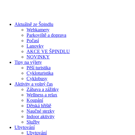
Aktuálně ze Špindlu
Webkamery
Parkoviště a doprava
Počasí
Lanovky
AKCE VE ŠPINDLU
NOVINKY
Tipy na výlety
Pěší turistika
Cykloturistika
Cyklobusy
Aktivity a volný čas
Zábava a zážitky
Wellness a relax
Koupání
Dětská hřiště
Naučné stezky
Indoor aktivity
Služby
Ubytování
Ubytování