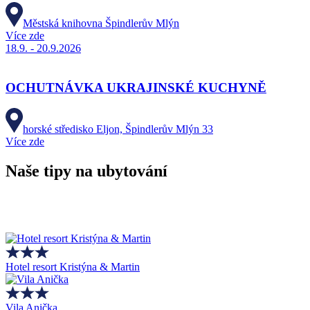
Městská knihovna Špindlerův Mlýn
Více zde
18.9. - 20.9.2026
OCHUTNÁVKA UKRAJINSKÉ KUCHYNĚ
horské středisko Eljon, Špindlerův Mlýn 33
Více zde
Naše tipy na ubytování
Hotel resort Kristýna & Martin
Vila Anička