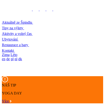
Aktuálně ze Špindlu
Tipy na výlety
Aktivity a volný čas
Ubytování
Restaurace a bary
Kontakt
Zima
Léto
en
de
pl
nl
dk
NÁŠ TIP
YOGA DAY
Více