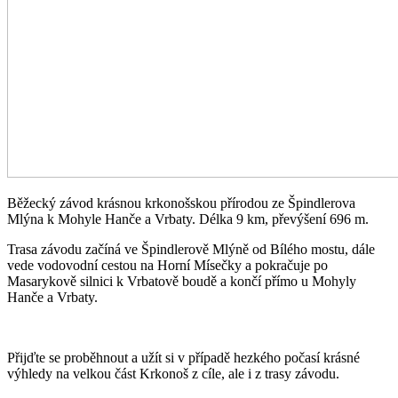
Běžecký závod krásnou krkonošskou přírodou ze Špindlerova
Mlýna k Mohyle Hanče a Vrbaty. Délka 9 km, převýšení 696 m.
Trasa závodu začíná ve Špindlerově Mlýně od Bílého mostu, dále
vede vodovodní cestou na Horní Mísečky a pokračuje po
Masarykově silnici k Vrbatově boudě a končí přímo u Mohyly
Hanče a Vrbaty.
Přijďte se proběhnout a užít si v případě hezkého počasí krásné
výhledy na velkou část Krkonoš z cíle, ale i z trasy závodu.