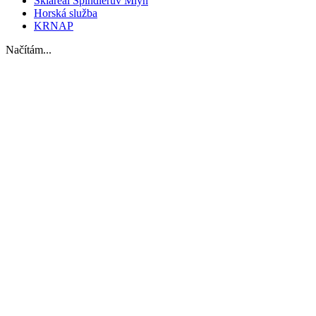
Skiareál Špindlerův Mlýn
Horská služba
KRNAP
Načítám...