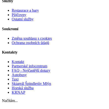
Služby
Restaurace a bary
Půjčovny
Ostatní služby
Soukromí
Změna souhlasu s cookies
Ochrana osobních údajů
Kontakty
Kontakt
Partnerské infocentrum
FAQ - Nejčastější dotazy
Autobusy
Taxi
Skiareál Špindlerův Mlýn
Horská služba
KRNAP
Načítám...