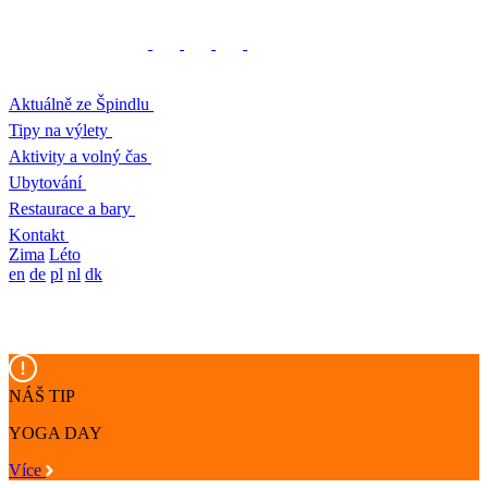
Aktuálně ze Špindlu
Tipy na výlety
Aktivity a volný čas
Ubytování
Restaurace a bary
Kontakt
Zima
Léto
en
de
pl
nl
dk
NÁŠ TIP
YOGA DAY
Více