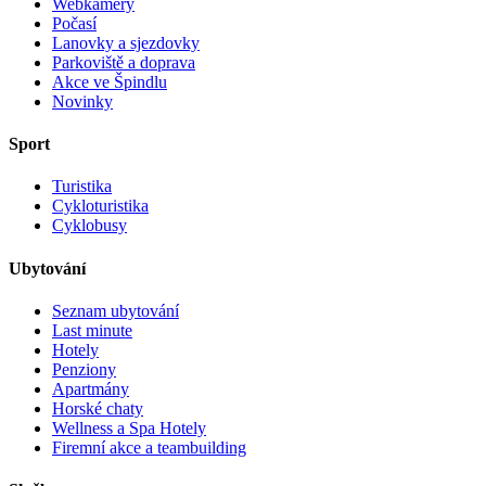
Webkamery
Počasí
Lanovky a sjezdovky
Parkoviště a doprava
Akce ve Špindlu
Novinky
Sport
Turistika
Cykloturistika
Cyklobusy
Ubytování
Seznam ubytování
Last minute
Hotely
Penziony
Apartmány
Horské chaty
Wellness a Spa Hotely
Firemní akce a teambuilding