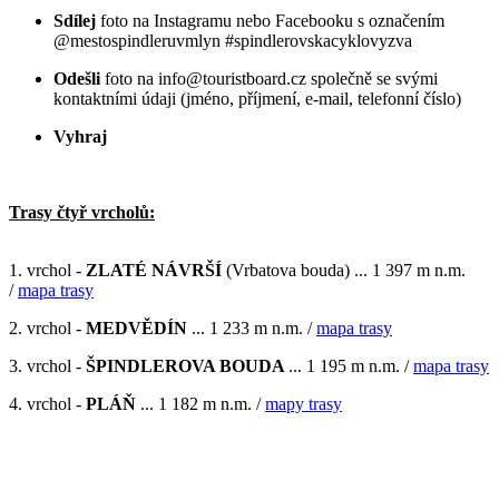
Sdílej
foto na Instagramu nebo Facebooku s označením
@mestospindleruvmlyn #spindlerovskacyklovyzva
Odešli
foto na info@touristboard.cz společně se svými
kontaktními údaji (jméno, příjmení, e-mail, telefonní číslo)
Vyhraj
Trasy čtyř vrcholů:
1. vrchol -
ZLATÉ NÁVRŠÍ
(Vrbatova bouda) ... 1 397 m n.m.
/
mapa trasy
2. vrchol -
MEDVĚDÍN
... 1 233 m n.m. /
mapa trasy
3. vrchol -
ŠPINDLEROVA BOUDA
... 1 195 m n.m. /
mapa trasy
4. vrchol -
PLÁŇ
... 1 182 m n.m. /
mapy trasy