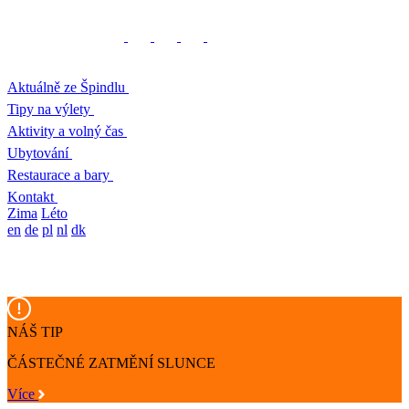
Aktuálně ze Špindlu
Tipy na výlety
Aktivity a volný čas
Ubytování
Restaurace a bary
Kontakt
Zima
Léto
en
de
pl
nl
dk
NÁŠ TIP
ČÁSTEČNÉ ZATMĚNÍ SLUNCE
Více