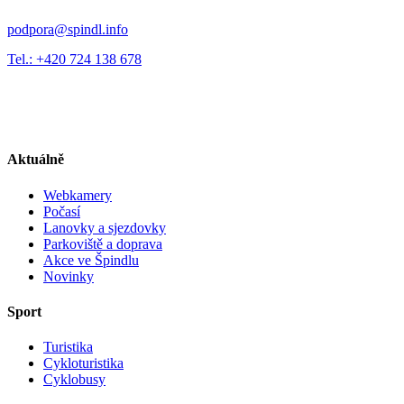
podpora@spindl.info
Tel.: +420 724 138 678
Aktuálně
Webkamery
Počasí
Lanovky a sjezdovky
Parkoviště a doprava
Akce ve Špindlu
Novinky
Sport
Turistika
Cykloturistika
Cyklobusy