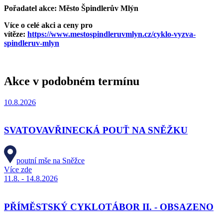
Pořadatel akce: Město Špindlerův Mlýn
Více o celé akci a ceny pro
vítěze:
https://www.mestospindleruvmlyn.cz/cyklo-vyzva-
spindleruv-mlyn
Akce v podobném termínu
10.8.2026
SVATOVAVŘINECKÁ POUŤ NA SNĚŽKU
poutní mše na Sněžce
Více zde
11.8. - 14.8.2026
PŘÍMĚSTSKÝ CYKLOTÁBOR II. - OBSAZENO