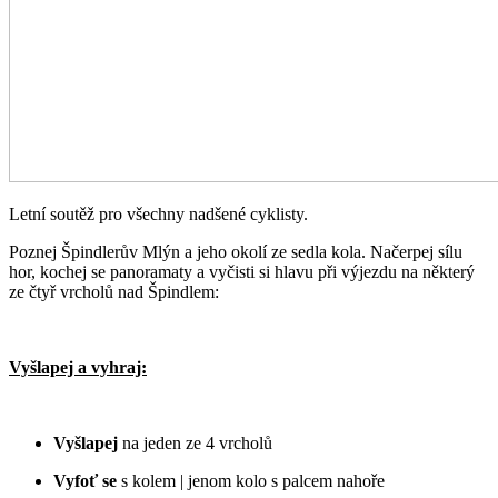
Letní soutěž pro všechny nadšené cyklisty.
Poznej Špindlerův Mlýn a jeho okolí ze sedla kola. Načerpej sílu
hor, kochej se panoramaty a vyčisti si hlavu při výjezdu na některý
ze čtyř vrcholů nad Špindlem:
Vyšlapej a vyhraj:
Vyšlapej
na jeden ze 4 vrcholů
Vyfoť se
s kolem | jenom kolo s palcem nahoře